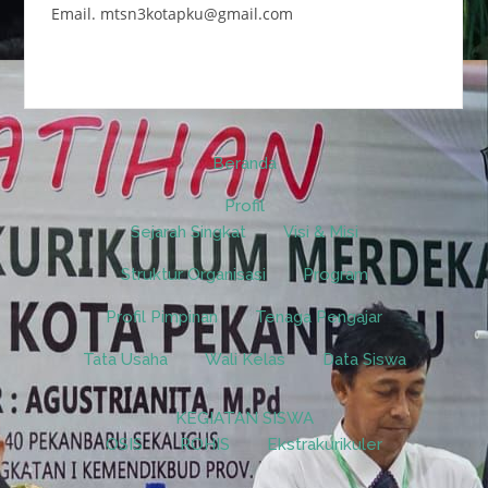
Email. mtsn3kotapku@gmail.com
Beranda
Profil
Sejarah Singkat
Visi & Misi
Struktur Organisasi
Program
Profil Pimpinan
Tenaga Pengajar
Tata Usaha
Wali Kelas
Data Siswa
KEGIATAN SISWA
OSIS
ROHIS
Ekstrakurikuler