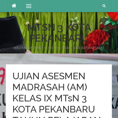
Lompat
Menu
ke
konten
MTSN 3 KOTA
PEKANBARU
MADRASAH HEBAT GURU NYA HEBAT DAN BERMARTABAT
UJIAN ASESMEN
MADRASAH (AM)
KELAS IX MTsN 3
KOTA PEKANBARU