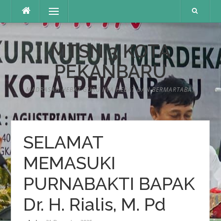
Lompat
Menu
ke
konten
MTSN 3 KOTA
PEKANBARU
MADRASAH HEBAT GURU NYA HEBAT DAN BERMARTABAT
SELAMAT
MEMASUKI
PURNABAKTI BAPAK
Dr. H. Rialis, M. Pd