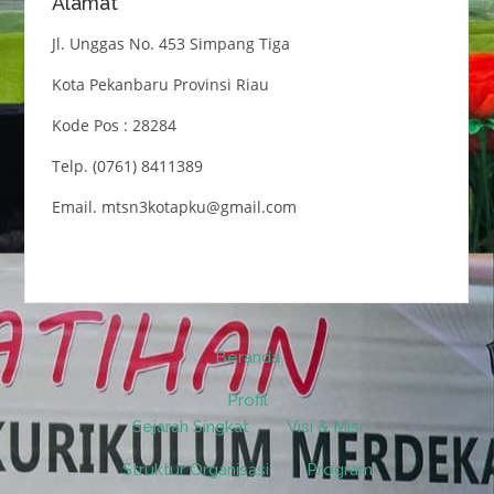
Alamat
Jl. Unggas No. 453 Simpang Tiga
Kota Pekanbaru Provinsi Riau
Kode Pos : 28284
Telp. (0761) 8411389
Email. mtsn3kotapku@gmail.com
Beranda
Profil
Sejarah Singkat
Visi & Misi
Struktur Organisasi
Program