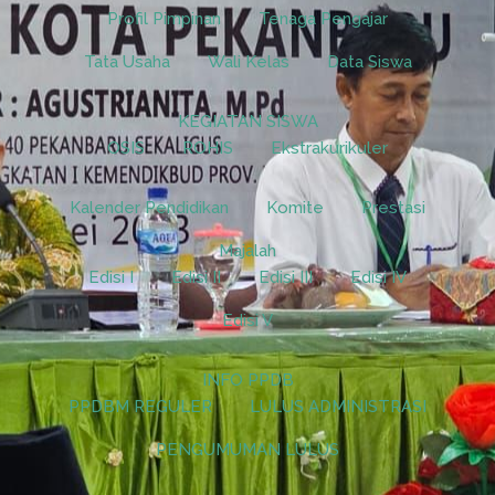
Profil Pimpinan
Tenaga Pengajar
Tata Usaha
Wali Kelas
Data Siswa
KEGIATAN SISWA
OSIS
ROHIS
Ekstrakurikuler
Kalender Pendidikan
Komite
Prestasi
Majalah
Edisi I
Edisi II
Edisi III
Edisi IV
Edisi V
INFO PPDB
PPDBM REGULER
LULUS ADMINISTRASI
PENGUMUMAN LULUS