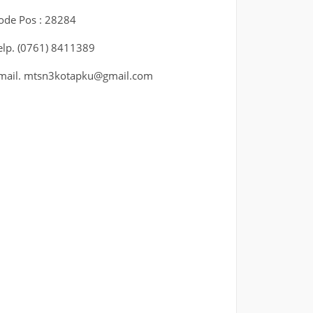
ode Pos : 28284
elp. (0761) 8411389
mail. mtsn3kotapku@gmail.com