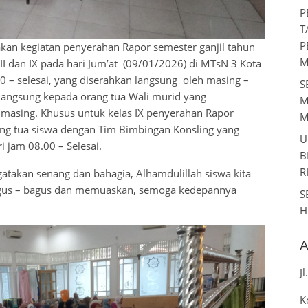
P
T
P
n kegiatan penyerahan Rapor semester ganjil tahun
M
III dan IX pada hari Jum’at (09/01/2026) di MTsN 3 Kota
0 – selesai, yang diserahkan langsung oleh masing –
S
n langsung kepada orang tua Wali murid yang
M
 masing. Khusus untuk kelas IX penyerahan Rapor
M
ang tua siswa dengan Tim Bimbingan Konsling yang
U
i jam 08.00 – Selesai.
B
R
takan senang dan bahagia, Alhamdulillah siswa kita
 bagus – bagus dan memuaskan, semoga kedepannya
S
H
A
J
K