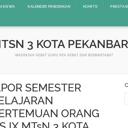
N SISWA
KALENDER PENDIDIKAN
KOMITE
PRESTAS
TSN 3 KOTA PEKANBA
MADRASAH HEBAT GURU NYA HEBAT DAN BERMARTABAT
POR SEMESTER
C
C
PELAJARAN
u
 PERTEMUAN ORANG
 IX MTsN 3 KOTA