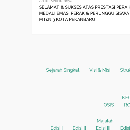
Artikel sebelumnya
SELAMAT & SUKSES ATAS PRESTASI PERAI
MEDALI EMAS, PERAK & PERUNGGU SISWA
MTsN 3 KOTA PEKANBARU
Sejarah Singkat
Visi & Misi
Stru
KE
OSIS
RO
Majalah
Edisi I
Edisi II
Edisi III
Edisi