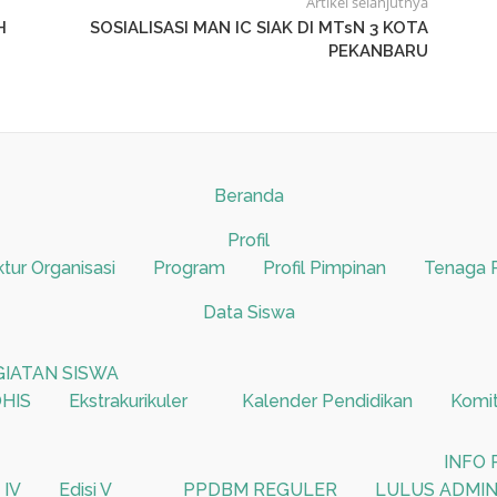
Artikel selanjutnya
H
SOSIALISASI MAN IC SIAK DI MTsN 3 KOTA
PEKANBARU
Beranda
Profil
ktur Organisasi
Program
Profil Pimpinan
Tenaga 
Data Siswa
GIATAN SISWA
HIS
Ekstrakurikuler
Kalender Pendidikan
Komi
INFO
 IV
Edisi V
PPDBM REGULER
LULUS ADMIN