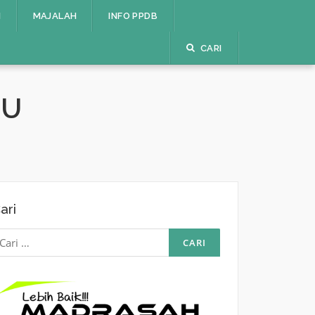
I
MAJALAH
INFO PPDB
CARI
RU
ari
ari
ntuk: