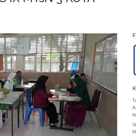
F
K
T
A
N
S
P