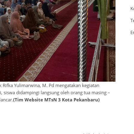
K
T
E
 Rifka Yulimarwina, M. Pd mengatakan kegiatan
i, siswa didampingi langsung oleh orang tua masing –
lancar.
(Tim Website MTsN 3 Kota Pekanbaru)