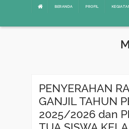
Lompat
BERANDA
PROFIL
KEGIATA
ke
konten
M
PENYERAHAN RA
GANJIL TAHUN 
2025/2026 dan
TUA SISWA KELAS