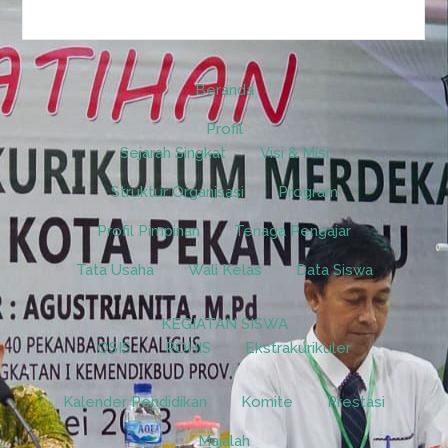
Beranda
Profil
Sejarah Singkat
Visi & Misi
Struktur Organisasi
Program
Profil Pimpinan
Tenaga Pengajar
Tata Usaha
Wali Kelas
Data Siswa
KEGIATAN SISWA
OSIS
ROHIS
Ekstrakurikuler
Kalender Pendidikan
Komite
Prestasi
Majalah