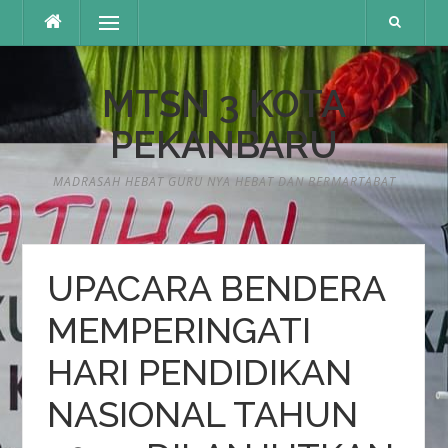
Lompat
Menu
ke
konten
MTSN 3 KOTA
PEKANBARU
MADRASAH HEBAT GURU NYA HEBAT DAN BERMARTABAT
UPACARA BENDERA
MEMPERINGATI
HARI PENDIDIKAN
NASIONAL TAHUN