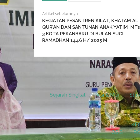
Artikel sebelumnya
KEGIATAN PESANTREN KILAT, KHATAM AL
QUR’AN DAN SANTUNAN ANAK YATIM MT
3 KOTA PEKANBARU DI BULAN SUCI
RAMADHAN 1446 H/ 2025 M
Sejarah Singkat
Visi & Misi
Stru
KE
OSIS
RO