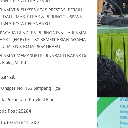
TsN 3 KOTA PEKANBARU
ELAMAT & SUKSES ATAS PRESTASI PERAIH
EDALI EMAS, PERAK & PERUNGGU SISWA
TsN 3 KOTA PEKANBARU
PACARA BENDERA PERINGATAN HARI AMAL
HAKTI (HAB) KE – 80 KEMENTERIAN AGAMA
I DI MTsN 3 KOTA PEKANBARU
ELAMAT MEMASUKI PURNABAKTI BAPAK Dr.
. Rialis, M. Pd
lamat
l. Unggas No. 453 Simpang Tiga
ota Pekanbaru Provinsi Riau
ode Pos : 28284
elp. (0761) 8411389