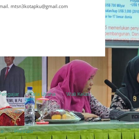
mail. mtsn3kotapku@gmail.com
Pengajar
Tata Usaha
Wali Kelas
te
Prestasi