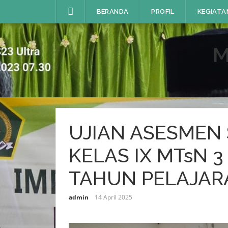
Lompat
BERANDA
PROFIL
KEGIATA
ke
konten
M
UJIAN ASESMEN
KELAS IX MTsN 
TAHUN PELAJAR
admin
14 April 2025