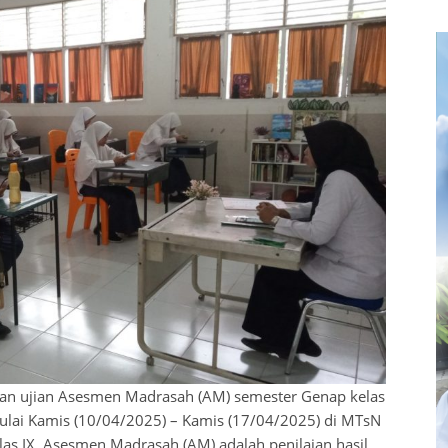
n ujian Asesmen Madrasah (AM) semester Genap kelas
mulai Kamis (10/04/2025) – Kamis (17/04/2025) di MTsN
las IX. Asesmen Madrasah (AM) adalah penilaian hasil