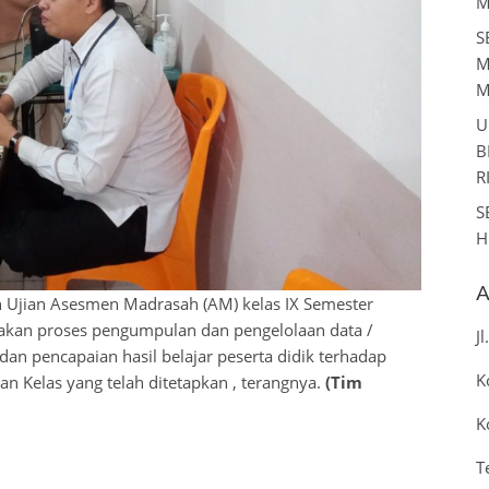
M
S
M
M
U
B
R
S
H
A
 Ujian Asesmen Madrasah (AM) kelas IX Semester
akan proses pengumpulan dan pengelolaan data /
J
an pencapaian hasil belajar peserta didik terhadap
K
n Kelas yang telah ditetapkan , terangnya.
(Tim
K
T