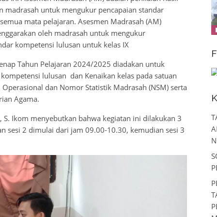
kan madrasah untuk mengukur pencapaian standar
a semua mata pelajaran. Asesmen Madrasah (AM)
lenggarakan oleh madrasah untuk mengukur
ar kompetensi lulusan untuk kelas IX
F
enap Tahun Pelajaran 2024/2025 diadakan untuk
 kompetensi lulusan dan Kenaikan kelas pada satuan
n Operasional dan Nomor Statistik Madrasah (NSM) serta
K
rian Agama.
T
, S. Ikom menyebutkan bahwa kegiatan ini dilakukan 3
A
dan sesi 2 dimulai dari jam 09.00-10.30, kemudian sesi 3
N
S
P
P
T
P