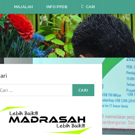
I
MAJALAH
INFO PPDB
CARI
RU
ari
ari
ntuk: