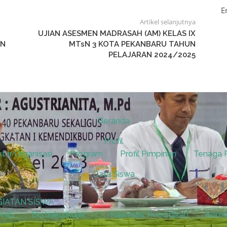
E
Artikel selanjutnya
UJIAN ASESMEN MADRASAH (AM) KELAS IX
sN
MTsN 3 KOTA PEKANBARU TAHUN
PELAJARAN 2024/2025
Beranda
Profil
ktur Organisasi
Program
Profil Pimpinan
Tenaga 
Data Siswa
GIATAN SISWA
HIS
Ekstrakurikuler
Kalender Pendidikan
Komi