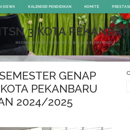
N SISWA
KALENDER PENDIDIKAN
KOMITE
PRESTAS
TSN 3 KOTA PEKANBA
MADRASAH HEBAT GURU NYA HEBAT DAN BERMARTABAT
 SEMESTER GENAP
C
C
3 KOTA PEKANBARU
u
AN 2024/2025