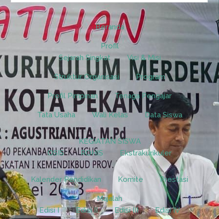
Beranda
Profil
Sejarah Singkat
Visi & Misi
Struktur Organisasi
Program
Profil Pimpinan
Tenaga Pengajar
Tata Usaha
Wali Kelas
Data Siswa
KEGIATAN SISWA
OSIS
ROHIS
Ekstrakurikuler
Kalender Pendidikan
Komite
Prestasi
Majalah
Edisi I
Edisi II
Edisi III
Edisi IV