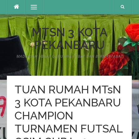
Lompat
Menu
ke
konten
MTSN 3 KOTA
PEKANBARU
MADRASAH HEBAT GURU NYA HEBAT DAN BERMARTABAT
TUAN RUMAH MTsN
3 KOTA PEKANBARU
CHAMPION
TURNAMEN FUTSAL