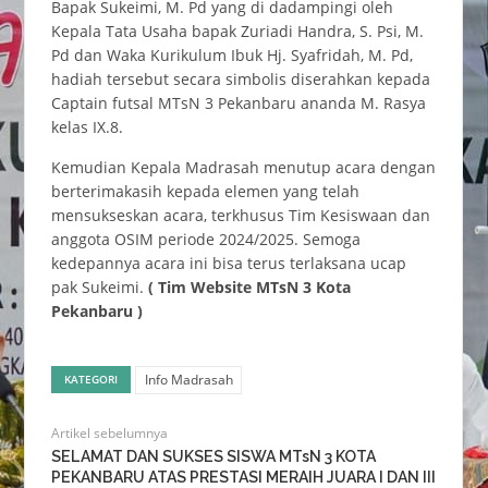
Bapak Sukeimi, M. Pd yang di dadampingi oleh
Kepala Tata Usaha bapak Zuriadi Handra, S. Psi, M.
Pd dan Waka Kurikulum Ibuk Hj. Syafridah, M. Pd,
hadiah tersebut secara simbolis diserahkan kepada
Captain futsal MTsN 3 Pekanbaru ananda M. Rasya
kelas IX.8.
Kemudian Kepala Madrasah menutup acara dengan
berterimakasih kepada elemen yang telah
mensukseskan acara, terkhusus Tim Kesiswaan dan
anggota OSIM periode 2024/2025. Semoga
kedepannya acara ini bisa terus terlaksana ucap
pak Sukeimi.
( Tim Website MTsN 3 Kota
Pekanbaru )
Info Madrasah
KATEGORI
Artikel sebelumnya
SELAMAT DAN SUKSES SISWA MTsN 3 KOTA
PEKANBARU ATAS PRESTASI MERAIH JUARA I DAN III