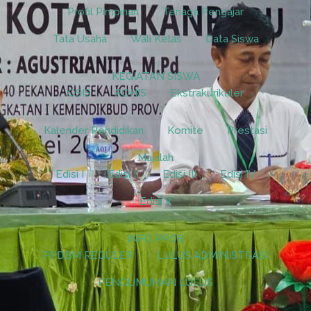
Profil Pimpinan
Tenaga Pengajar
Tata Usaha
Wali Kelas
Data Siswa
KEGIATAN SISWA
OSIS
ROHIS
Ekstrakurikuler
Kalender Pendidikan
Komite
Prestasi
Majalah
Edisi I
Edisi II
Edisi III
Edisi IV
Edisi V
INFO PPDB
PPDBM REGULER
LULUS ADMINISTRASI
PENGUMUMAN LULUS