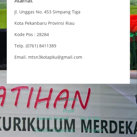
Alamat
Jl. Unggas No. 453 Simpang Tiga
Kota Pekanbaru Provinsi Riau
Kode Pos : 28284
Telp. (0761) 8411389
Email. mtsn3kotapku@gmail.com
Beranda
Profil
Sejarah Singkat
Visi & Misi
Struktur Organisasi
Program