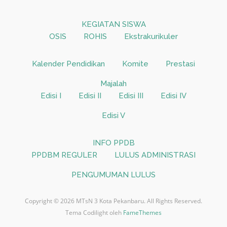
KEGIATAN SISWA
OSIS
ROHIS
Ekstrakurikuler
Kalender Pendidikan
Komite
Prestasi
Majalah
Edisi I
Edisi II
Edisi III
Edisi IV
Edisi V
INFO PPDB
PPDBM REGULER
LULUS ADMINISTRASI
PENGUMUMAN LULUS
Copyright © 2026 MTsN 3 Kota Pekanbaru. All Rights Reserved.
Tema Codilight oleh
FameThemes