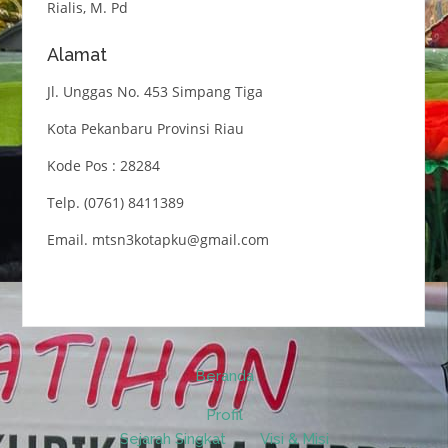
Rialis, M. Pd
Alamat
Jl. Unggas No. 453 Simpang Tiga
Kota Pekanbaru Provinsi Riau
Kode Pos : 28284
Telp. (0761) 8411389
Email. mtsn3kotapku@gmail.com
Beranda
Profil
Sejarah Singkat
Visi & Misi