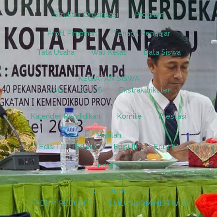
Struktur Organisasi
Program
Profil Pimpinan
Tenaga Pengajar
Tata Usaha
Wali Kelas
Data Siswa
KEGIATAN SISWA
OSIS
ROHIS
Ekstrakurikuler
Kalender Pendidikan
Komite
Prestasi
Majalah
Edisi I
Edisi II
Edisi III
Edisi IV
Edisi V
INFO PPDB
PPDBM REGULER
LULUS ADMINISTRASI