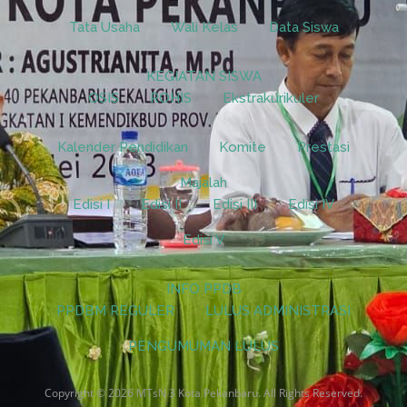
Tata Usaha
Wali Kelas
Data Siswa
KEGIATAN SISWA
OSIS
ROHIS
Ekstrakurikuler
Kalender Pendidikan
Komite
Prestasi
Majalah
Edisi I
Edisi II
Edisi III
Edisi IV
Edisi V
INFO PPDB
PPDBM REGULER
LULUS ADMINISTRASI
PENGUMUMAN LULUS
Copyright © 2026 MTsN 3 Kota Pekanbaru. All Rights Reserved.