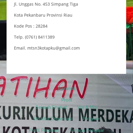
Jl. Unggas No. 453 Simpang Tiga
Kota Pekanbaru Provinsi Riau
Kode Pos : 28284
Telp. (0761) 8411389
Email. mtsn3kotapku@gmail.com
Beranda
Profil
Sejarah Singkat
Visi & Misi
Struktur Organisasi
Program
Profil Pimpinan
Tenaga Pengajar