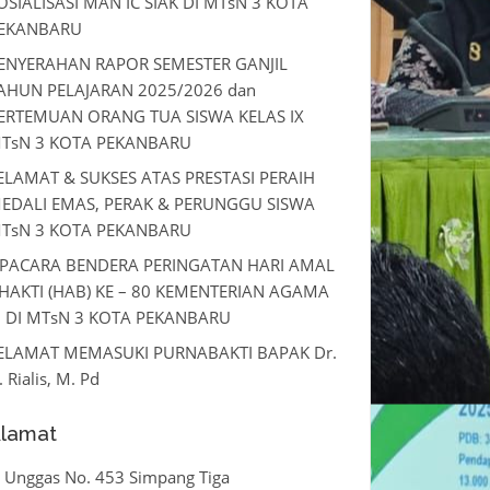
OSIALISASI MAN IC SIAK DI MTsN 3 KOTA
EKANBARU
ENYERAHAN RAPOR SEMESTER GANJIL
AHUN PELAJARAN 2025/2026 dan
ERTEMUAN ORANG TUA SISWA KELAS IX
TsN 3 KOTA PEKANBARU
ELAMAT & SUKSES ATAS PRESTASI PERAIH
EDALI EMAS, PERAK & PERUNGGU SISWA
TsN 3 KOTA PEKANBARU
PACARA BENDERA PERINGATAN HARI AMAL
HAKTI (HAB) KE – 80 KEMENTERIAN AGAMA
I DI MTsN 3 KOTA PEKANBARU
ELAMAT MEMASUKI PURNABAKTI BAPAK Dr.
. Rialis, M. Pd
lamat
l. Unggas No. 453 Simpang Tiga