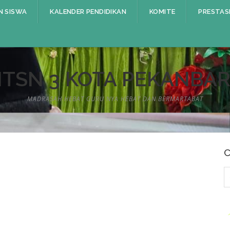
N SISWA
KALENDER PENDIDIKAN
KOMITE
PRESTAS
TSN 3 KOTA PEKANBA
MADRASAH HEBAT GURU NYA HEBAT DAN BERMARTABAT
C
C
u