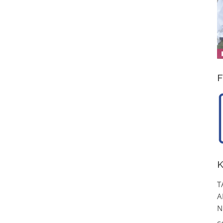
F
K
T
A
N