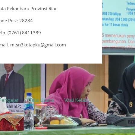
ota Pekanbaru Provinsi Riau
ode Pos : 28284
elp. (0761) 8411389
mail. mtsn3kotapku@gmail.com
Pengajar
Tata Usaha
Wali Kelas