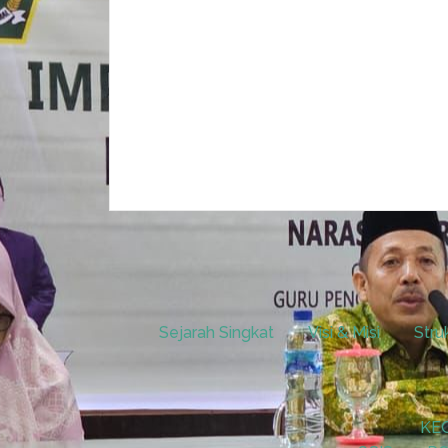
Sejarah Singkat
Visi & Misi
Stru
KE