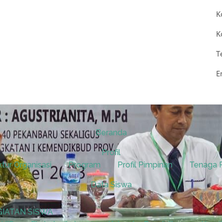
K
K
T
E
Beranda
Profil
ktur Organisasi
Program
Profil Pimpinan
Tenaga 
Data Siswa
GIATAN SISWA