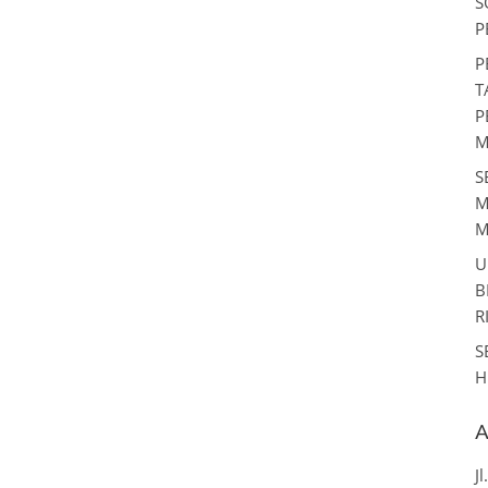
S
P
P
T
P
M
S
M
M
U
B
R
S
H
A
J