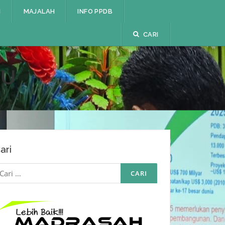
I
MAJALAH
INFO PPDB
CARI
RU
ari
ari
ntuk: