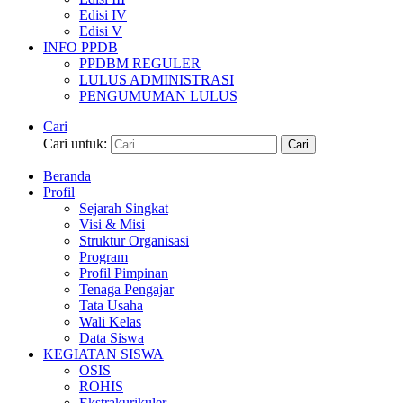
Edisi IV
Edisi V
INFO PPDB
PPDBM REGULER
LULUS ADMINISTRASI
PENGUMUMAN LULUS
Cari
Cari untuk:
Beranda
Profil
Sejarah Singkat
Visi & Misi
Struktur Organisasi
Program
Profil Pimpinan
Tenaga Pengajar
Tata Usaha
Wali Kelas
Data Siswa
KEGIATAN SISWA
OSIS
ROHIS
Ekstrakurikuler