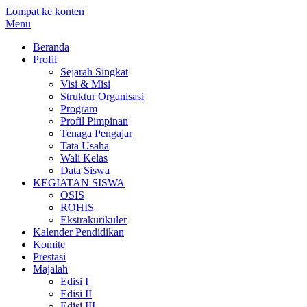
Lompat ke konten
Menu
Beranda
Profil
Sejarah Singkat
Visi & Misi
Struktur Organisasi
Program
Profil Pimpinan
Tenaga Pengajar
Tata Usaha
Wali Kelas
Data Siswa
KEGIATAN SISWA
OSIS
ROHIS
Ekstrakurikuler
Kalender Pendidikan
Komite
Prestasi
Majalah
Edisi I
Edisi II
Edisi III