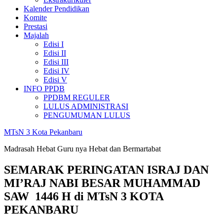
Kalender Pendidikan
Komite
Prestasi
Majalah
Edisi I
Edisi II
Edisi III
Edisi IV
Edisi V
INFO PPDB
PPDBM REGULER
LULUS ADMINISTRASI
PENGUMUMAN LULUS
MTsN 3 Kota Pekanbaru
Madrasah Hebat Guru nya Hebat dan Bermartabat
SEMARAK PERINGATAN ISRAJ DAN
MI’RAJ NABI BESAR MUHAMMAD
SAW 1446 H di MTsN 3 KOTA
PEKANBARU