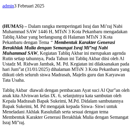
admin
3 Februari 2025
(HUMAS) –
Dalam rangka memperingati Israj dan Mi’raj Nabi
Muhammad SAW 1446 H, MTsN 3 Kota Pekanbaru mengadakan
Tabliq Akbar yang berlangsung di Halaman MTsN 3 Kota
Pekanbaru dengan Tema
“
Membentuk Karakter Generasi
Berakhlak Mulia dengan Semangat Israj Mi”raj Nabi
Muhammad SAW
, Kegiatan Tabliq Akbar ini merupakan agenda
Rutin setiap tahunnya, Pada Tahun ini Tabliq Akbar diisi oleh Al
Ustadz M. Ridwan Jambak, M. Pd. Kegiatan ini dilaksanakan pada
hari Jum”at (31/01/2025) dihalaman MTsN 3 Kota Pekanbaru yang
diikuti oleh seluruh siswa Madrasah, Majelis guru dan Karyawan
Tata Usaha.
Tabliq Akbar diawali dengan pembacaan Ayat suci Al Qur”an oleh
anak kita Alviswan kelas IX. 6, selanjutnya kata sambutan oleh
Kepala Madrasah Bapak Sukeimi, M.Pd. Didalam sambutannya
Bapak Sukeimi, M. Pd mengajak kepada Siswa- Siswi untuk
Meneladani Akhlak Rasulullah serta sesuai dengan tema
Membentuk Karakter Generasi Berakhlak Mulia dengan Semangat
Israj Mi”raj.