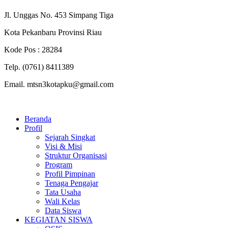
Jl. Unggas No. 453 Simpang Tiga
Kota Pekanbaru Provinsi Riau
Kode Pos : 28284
Telp. (0761) 8411389
Email. mtsn3kotapku@gmail.com
Beranda
Profil
Sejarah Singkat
Visi & Misi
Struktur Organisasi
Program
Profil Pimpinan
Tenaga Pengajar
Tata Usaha
Wali Kelas
Data Siswa
KEGIATAN SISWA