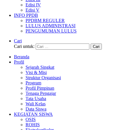
Edisi IV
Edisi V
INFO PPDB
PPDBM REGULER
LULUS ADMINISTRASI
PENGUMUMAN LULUS
Cari
Cari untuk:
Beranda
Profil
Sejarah Singkat
Visi & Misi
Struktur Organisasi
Program
Profil Pimpinan
Tenaga Pengajar
Tata Usaha
Wali Kelas
Data Siswa
KEGIATAN SISWA
OSIS
ROHIS
Ekstrakurikuler