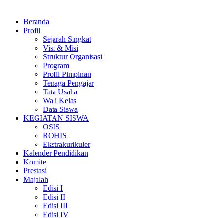
Beranda
Profil
Sejarah Singkat
Visi & Misi
Struktur Organisasi
Program
Profil Pimpinan
Tenaga Pengajar
Tata Usaha
Wali Kelas
Data Siswa
KEGIATAN SISWA
OSIS
ROHIS
Ekstrakurikuler
Kalender Pendidikan
Komite
Prestasi
Majalah
Edisi I
Edisi II
Edisi III
Edisi IV