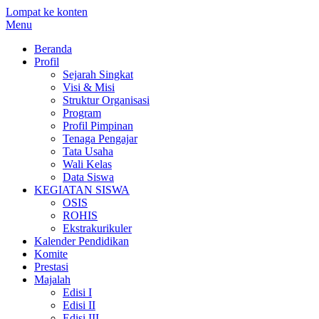
Lompat ke konten
Menu
Beranda
Profil
Sejarah Singkat
Visi & Misi
Struktur Organisasi
Program
Profil Pimpinan
Tenaga Pengajar
Tata Usaha
Wali Kelas
Data Siswa
KEGIATAN SISWA
OSIS
ROHIS
Ekstrakurikuler
Kalender Pendidikan
Komite
Prestasi
Majalah
Edisi I
Edisi II
Edisi III