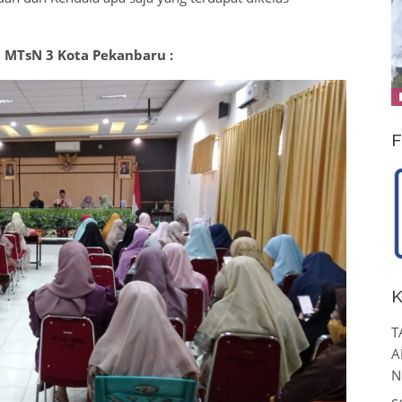
 MTsN 3 Kota Pekanbaru :
F
K
T
A
N