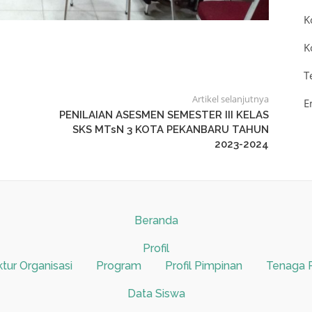
K
K
T
Artikel selanjutnya
E
PENILAIAN ASESMEN SEMESTER III KELAS
SKS MTsN 3 KOTA PEKANBARU TAHUN
2023-2024
Beranda
Profil
ktur Organisasi
Program
Profil Pimpinan
Tenaga 
Data Siswa