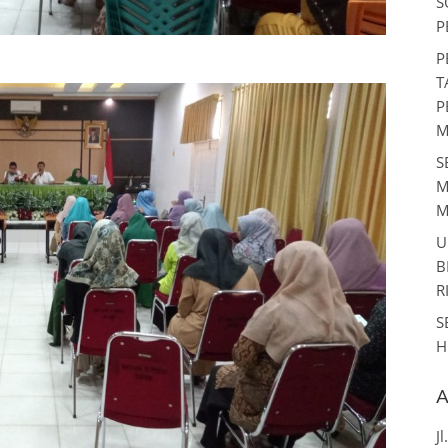
S
P
P
T
P
M
S
M
M
U
B
R
S
H
A
J