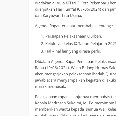
diadakan di Aula MTsN 3 Kota Pekanbaru har
dilanjutkan Hari Jum”at (07/06/2024) dari jam
dan Karyawan Tata Usaha.
Agenda Rapat tersebut membahas tentang :
Persiapan Pelaksanaan Qurban,
Kelulusan kelas IX Tahun Pelajaran 20
Hal – hal lain yang dirasa perlu.
Didalam Agenda Rapat Persiapan Pelaksanaa
Rabu (19/06/2024), Waka Bidang Humas Said 
akan mengerjakan pelaksanaan Ibadah Qurban.
jawab acara menyampaikan kegiatan dilakuk
masak memasak.
Pelaksanaan rapat selanjutnya membahas tent
Kepala Madrasah Sukeimi, M. Pd memimpin lan
memberikan waqtu kepada semua Wali kelas, 
jumlah siswa, Nilai Siswa Tertinggi dan Tere