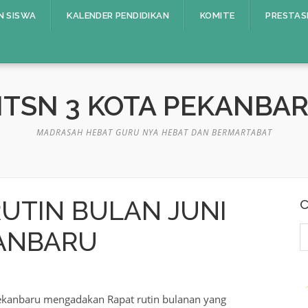
N SISWA
KALENDER PENDIDIKAN
KOMITE
PRESTAS
TSN 3 KOTA PEKANBA
MADRASAH HEBAT GURU NYA HEBAT DAN BERMARTABAT
UTIN BULAN JUNI
C
C
ANBARU
u
kanbaru mengadakan Rapat rutin bulanan yang