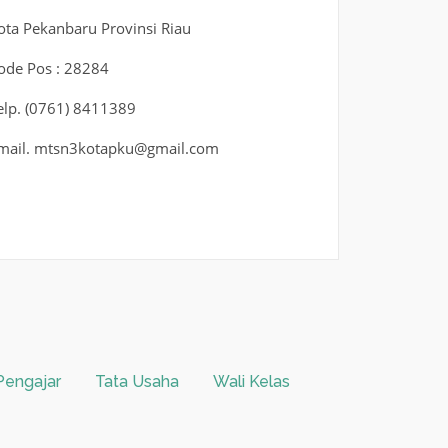
ota Pekanbaru Provinsi Riau
ode Pos : 28284
elp. (0761) 8411389
mail. mtsn3kotapku@gmail.com
Pengajar
Tata Usaha
Wali Kelas