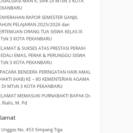
OSIALISASI MAN IC SIAK DI MTsN 3 KOTA
EKANBARU
ENYERAHAN RAPOR SEMESTER GANJIL
AHUN PELAJARAN 2025/2026 dan
ERTEMUAN ORANG TUA SISWA KELAS IX
TsN 3 KOTA PEKANBARU
ELAMAT & SUKSES ATAS PRESTASI PERAIH
EDALI EMAS, PERAK & PERUNGGU SISWA
TsN 3 KOTA PEKANBARU
PACARA BENDERA PERINGATAN HARI AMAL
HAKTI (HAB) KE – 80 KEMENTERIAN AGAMA
I DI MTsN 3 KOTA PEKANBARU
ELAMAT MEMASUKI PURNABAKTI BAPAK Dr.
. Rialis, M. Pd
lamat
l. Unggas No. 453 Simpang Tiga