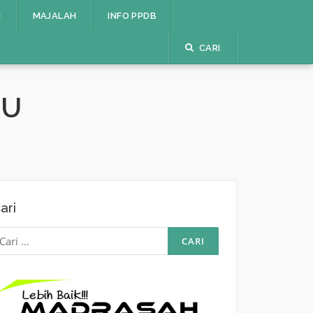
I
MAJALAH
INFO PPDB
CARI
RU
ari
ari
ntuk: