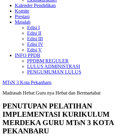
Kalender Pendidikan
Komite
Prestasi
Majalah
Edisi I
Edisi II
Edisi III
Edisi IV
Edisi V
INFO PPDB
PPDBM REGULER
LULUS ADMINISTRASI
PENGUMUMAN LULUS
MTsN 3 Kota Pekanbaru
Madrasah Hebat Guru nya Hebat dan Bermartabat
PENUTUPAN PELATIHAN
IMPLEMENTASI KURIKULUM
MERDEKA GURU MTsN 3 KOTA
PEKANBARU