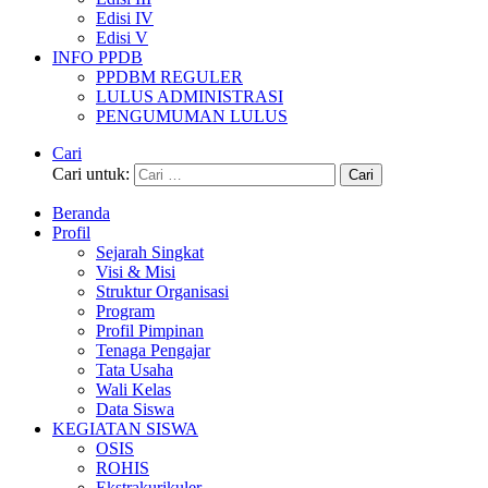
Edisi IV
Edisi V
INFO PPDB
PPDBM REGULER
LULUS ADMINISTRASI
PENGUMUMAN LULUS
Cari
Cari untuk:
Beranda
Profil
Sejarah Singkat
Visi & Misi
Struktur Organisasi
Program
Profil Pimpinan
Tenaga Pengajar
Tata Usaha
Wali Kelas
Data Siswa
KEGIATAN SISWA
OSIS
ROHIS
Ekstrakurikuler