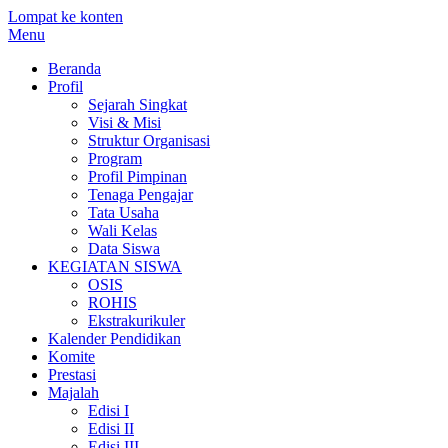
Lompat ke konten
Menu
Beranda
Profil
Sejarah Singkat
Visi & Misi
Struktur Organisasi
Program
Profil Pimpinan
Tenaga Pengajar
Tata Usaha
Wali Kelas
Data Siswa
KEGIATAN SISWA
OSIS
ROHIS
Ekstrakurikuler
Kalender Pendidikan
Komite
Prestasi
Majalah
Edisi I
Edisi II
Edisi III