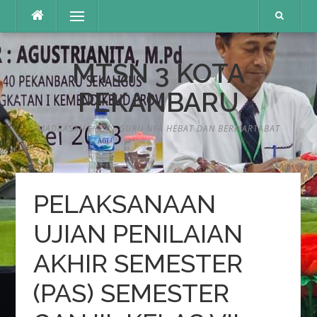
Lompat
Menu
ke
konten
MTSN 3 KOTA
PEKANBARU
MADRASAH HEBAT GURU NYA HEBAT DAN BERMARTABAT
PELAKSANAAN
UJIAN PENILAIAN
AKHIR SEMESTER
(PAS) SEMESTER