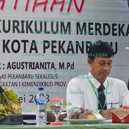
Beranda
Profil
Sejarah Singkat
Visi & Misi
Struktur Organisasi
Program
Profil Pimpinan
Tenaga Pengajar
Tata Usaha
Wali Kelas
Data Siswa
KEGIATAN SISWA
OSIS
ROHIS
Ekstrakurikuler
Kalender Pendidikan
Komite
Prestasi
Majalah
Edisi I
Edisi II
Edisi III
Edisi IV
Edisi V