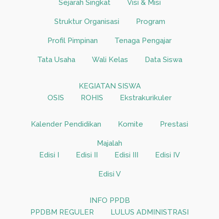
Sejarah Singkat
Visi & Misi
Struktur Organisasi
Program
Profil Pimpinan
Tenaga Pengajar
Tata Usaha
Wali Kelas
Data Siswa
KEGIATAN SISWA
OSIS
ROHIS
Ekstrakurikuler
Kalender Pendidikan
Komite
Prestasi
Majalah
Edisi I
Edisi II
Edisi III
Edisi IV
Edisi V
INFO PPDB
PPDBM REGULER
LULUS ADMINISTRASI