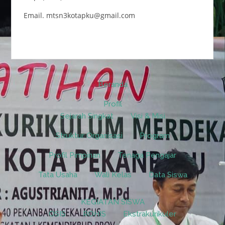
Email. mtsn3kotapku@gmail.com
Beranda
Profil
Sejarah Singkat
Visi & Misi
Struktur Organisasi
Program
Profil Pimpinan
Tenaga Pengajar
Tata Usaha
Wali Kelas
Data Siswa
KEGIATAN SISWA
OSIS
ROHIS
Ekstrakurikuler