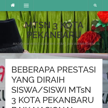
Lompat
Menu
ke
konten
MTSN 3 KOTA
PEKANBARU
MADRASAH HEBAT GURU NYA HEBAT DAN BERMARTABAT
BEBERAPA PRESTASI
YANG DIRAIH
SISWA/SISWI MTsN
3 KOTA PEKANBARU