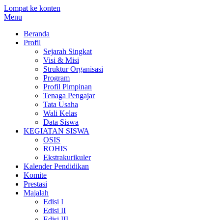
Lompat ke konten
Menu
Beranda
Profil
Sejarah Singkat
Visi & Misi
Struktur Organisasi
Program
Profil Pimpinan
Tenaga Pengajar
Tata Usaha
Wali Kelas
Data Siswa
KEGIATAN SISWA
OSIS
ROHIS
Ekstrakurikuler
Kalender Pendidikan
Komite
Prestasi
Majalah
Edisi I
Edisi II
Edisi III