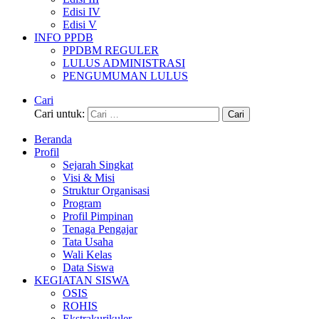
Edisi IV
Edisi V
INFO PPDB
PPDBM REGULER
LULUS ADMINISTRASI
PENGUMUMAN LULUS
Cari
Cari untuk:
Beranda
Profil
Sejarah Singkat
Visi & Misi
Struktur Organisasi
Program
Profil Pimpinan
Tenaga Pengajar
Tata Usaha
Wali Kelas
Data Siswa
KEGIATAN SISWA
OSIS
ROHIS
Ekstrakurikuler