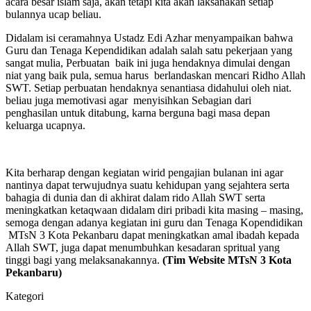
acara besar islam saja, akan tetapi kita akan laksanakan setiap
bulannya ucap beliau.
Didalam isi ceramahnya Ustadz Edi Azhar menyampaikan bahwa
Guru dan Tenaga Kependidikan adalah salah satu pekerjaan yang
sangat mulia, Perbuatan baik ini juga hendaknya dimulai dengan
niat yang baik pula, semua harus berlandaskan mencari Ridho Allah
SWT. Setiap perbuatan hendaknya senantiasa didahului oleh niat.
beliau juga memotivasi agar menyisihkan Sebagian dari
penghasilan untuk ditabung, karna berguna bagi masa depan
keluarga ucapnya.
Kita berharap dengan kegiatan wirid pengajian bulanan ini agar
nantinya dapat terwujudnya suatu kehidupan yang sejahtera serta
bahagia di dunia dan di akhirat dalam rido Allah SWT serta
meningkatkan ketaqwaan didalam diri pribadi kita masing – masing,
semoga dengan adanya kegiatan ini guru dan Tenaga Kopendidikan
MTsN 3 Kota Pekanbaru dapat meningkatkan amal ibadah kepada
Allah SWT, juga dapat menumbuhkan kesadaran spritual yang
tinggi bagi yang melaksanakannya.
(Tim Website MTsN 3 Kota
Pekanbaru)
Kategori