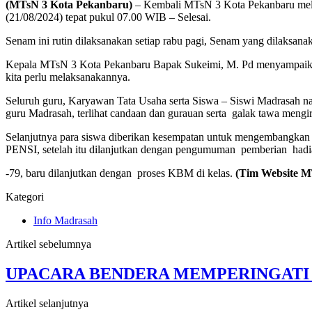
(MTsN 3 Kota Pekanbaru)
– Kembali MTsN 3 Kota Pekanbaru mela
(21/08/2024) tepat pukul 07.00 WIB – Selesai.
Senam ini rutin dilaksanakan setiap rabu pagi, Senam yang dilaksana
Kepala MTsN 3 Kota Pekanbaru Bapak Sukeimi, M. Pd menyampaikan 
kita perlu melaksanakannya.
Seluruh guru, Karyawan Tata Usaha serta Siswa – Siswi Madrasah na
guru Madrasah, terlihat candaan dan gurauan serta galak tawa mengir
Selanjutnya para siswa diberikan kesempatan untuk mengembangkan Ba
PENSI, setelah itu dilanjutkan dengan pengumuman pemberian had
-79, baru dilanjutkan dengan proses KBM di kelas.
(Tim Website M
Kategori
Info Madrasah
Artikel sebelumnya
UPACARA BENDERA MEMPERINGATI H
Artikel selanjutnya