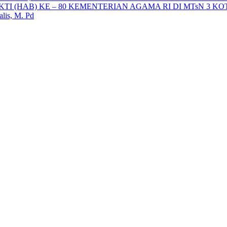
I (HAB) KE – 80 KEMENTERIAN AGAMA RI DI MTsN 3 K
s, M. Pd