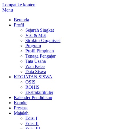
Lompat ke konten
Menu
Beranda
Profil
Sejarah Singkat
Visi & Misi
Struktur Organisasi
Program
Profil Pimpinan
Tenaga Pengajar
Tata Usaha
Wali Kelas
Data Siswa
KEGIATAN SISWA
OSIS
ROHIS
Ekstrakurikuler
Kalender Pendidikan
Komite
Prestasi
Majalah
Edisi I
Edisi II
Edisi III