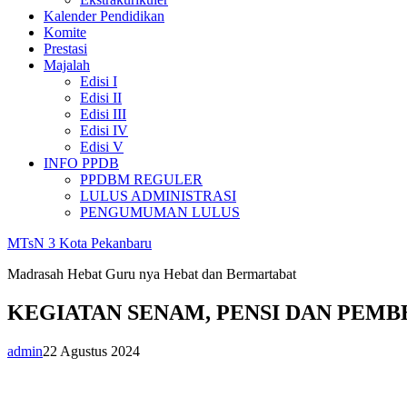
Kalender Pendidikan
Komite
Prestasi
Majalah
Edisi I
Edisi II
Edisi III
Edisi IV
Edisi V
INFO PPDB
PPDBM REGULER
LULUS ADMINISTRASI
PENGUMUMAN LULUS
MTsN 3 Kota Pekanbaru
Madrasah Hebat Guru nya Hebat dan Bermartabat
KEGIATAN SENAM, PENSI DAN PEMBE
admin
22 Agustus 2024