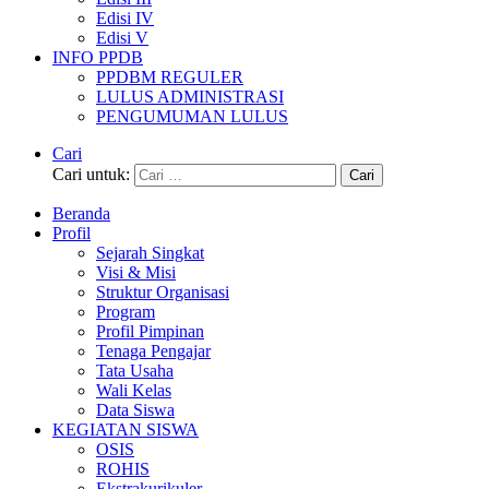
Edisi IV
Edisi V
INFO PPDB
PPDBM REGULER
LULUS ADMINISTRASI
PENGUMUMAN LULUS
Cari
Cari untuk:
Beranda
Profil
Sejarah Singkat
Visi & Misi
Struktur Organisasi
Program
Profil Pimpinan
Tenaga Pengajar
Tata Usaha
Wali Kelas
Data Siswa
KEGIATAN SISWA
OSIS
ROHIS
Ekstrakurikuler