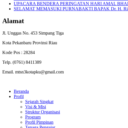
UPACARA BENDERA PERINGATAN HARI AMAL BHAKT
SELAMAT MEMASUKI PURNABAKTI BAPAK Dr. H. Riali
Alamat
Jl. Unggas No. 453 Simpang Tiga
Kota Pekanbaru Provinsi Riau
Kode Pos : 28284
Telp. (0761) 8411389
Email. mtsn3kotapku@gmail.com
Beranda
Profil
Sejarah Singkat
Visi & Misi
Struktur Organisasi
Program
Profil Pimpinan
Tenaga Pengajar