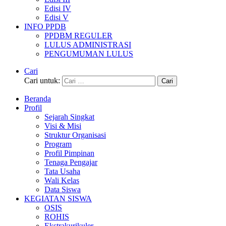
Edisi IV
Edisi V
INFO PPDB
PPDBM REGULER
LULUS ADMINISTRASI
PENGUMUMAN LULUS
Cari
Cari untuk:
Beranda
Profil
Sejarah Singkat
Visi & Misi
Struktur Organisasi
Program
Profil Pimpinan
Tenaga Pengajar
Tata Usaha
Wali Kelas
Data Siswa
KEGIATAN SISWA
OSIS
ROHIS
Ekstrakurikuler