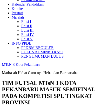
Kalender Pendidikan
Komite
Prestasi
Majalah
Edisi I
Edisi II
Edisi III
Edisi IV
Edisi V
INFO PPDB
PPDBM REGULER
LULUS ADMINISTRASI
PENGUMUMAN LULUS
MTsN 3 Kota Pekanbaru
Madrasah Hebat Guru nya Hebat dan Bermartabat
TIM FUTSAL MTsN 3 KOTA
PEKANBARU MASUK SEMIFINAL
PADA KOMPETISI SPL TINGKAT
PROVINSI