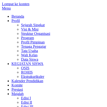
Lompat ke konten
Menu
Beranda
Profil
Sejarah Singkat
Visi & Misi
Struktur Organisasi
Program
Profil Pimpinan
Tenaga Pengajar
Tata Usaha
Wali Kelas
Data Siswa
KEGIATAN SISWA
OSIS
ROHIS
Ekstrakurikuler
Kalender Pendidikan
Komite
Prestasi
Majalah
Edisi I
Edisi II
Edisi III