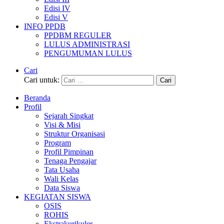
Edisi IV
Edisi V
INFO PPDB
PPDBM REGULER
LULUS ADMINISTRASI
PENGUMUMAN LULUS
Cari
Cari untuk:
Beranda
Profil
Sejarah Singkat
Visi & Misi
Struktur Organisasi
Program
Profil Pimpinan
Tenaga Pengajar
Tata Usaha
Wali Kelas
Data Siswa
KEGIATAN SISWA
OSIS
ROHIS
Ekstrakurikuler