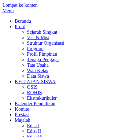
Lompat ke konten
Menu
Beranda
Profil
Sejarah Singkat
Visi & Misi
Struktur Organisasi
Program
Profil Pimpinan
Tenaga Pengajar
Tata Usaha
Wali Kelas
Data Siswa
KEGIATAN SISWA
OSIS
ROHIS
Ekstrakurikuler
Kalender Pendidikan
Komite
Prestasi
Majalah
Edisi I
Edisi II
Edisi III