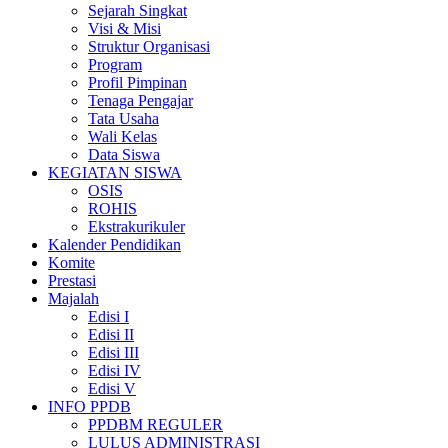
Sejarah Singkat
Visi & Misi
Struktur Organisasi
Program
Profil Pimpinan
Tenaga Pengajar
Tata Usaha
Wali Kelas
Data Siswa
KEGIATAN SISWA
OSIS
ROHIS
Ekstrakurikuler
Kalender Pendidikan
Komite
Prestasi
Majalah
Edisi I
Edisi II
Edisi III
Edisi IV
Edisi V
INFO PPDB
PPDBM REGULER
LULUS ADMINISTRASI