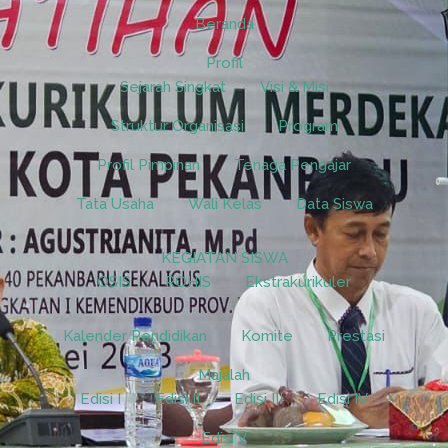
Beranda
Profil
Sejarah Singkat
Visi & Misi
Struktur Organisasi
Program
Profil Pimpinan
Tenaga Pengajar
Tata Usaha
Wali Kelas
Data Siswa
KEGIATAN SISWA
OSIS
ROHIS
Ekstrakurikuler
Kalender Pendidikan
Komite
Prestasi
Majalah
Edisi I
Edisi II
Edisi III
Edisi IV
Edisi V