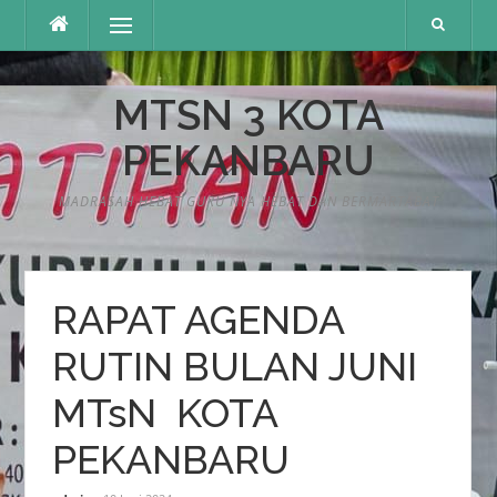
Lompat
Menu
ke
konten
MTSN 3 KOTA
PEKANBARU
MADRASAH HEBAT GURU NYA HEBAT DAN BERMARTABAT
RAPAT AGENDA
RUTIN BULAN JUNI
MTsN KOTA
PEKANBARU