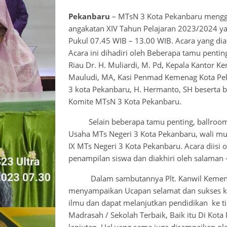
Pekanbaru
– MTsN 3 Kota Pekanbaru menggela
angakatan XIV Tahun Pelajaran 2023/2024 ya
Pukul 07.45 WIB – 13.00 WIB. Acara yang di
Acara ini dihadiri oleh Beberapa tamu pentin
Riau Dr. H. Muliardi, M. Pd, Kepala Kantor 
Mauludi, MA, Kasi Penmad Kemenag Kota Pek
3 kota Pekanbaru, H. Hermanto, SH beserta
Komite MTsN 3 Kota Pekanbaru.
Selain beberapa tamu penting, ballroom j
Usaha MTs Negeri 3 Kota Pekanbaru, wali murid
IX MTs Negeri 3 Kota Pekanbaru. Acara diis
penampilan siswa dan diakhiri oleh salaman 
Dalam sambutannya Plt. Kanwil Kementeria
menyampaikan Ucapan selamat dan sukses ke
ilmu dan dapat melanjutkan pendidikan ke tin
Madrasah / Sekolah Terbaik, Baik itu Di Kota