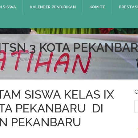
N SISWA
KALENDER PENDIDIKAN
KOMITE
PRESTAS
TSN 3 KOTA PEKANBA
MADRASAH HEBAT GURU NYA HEBAT DAN BERMARTABAT
TAM SISWA KELAS IX
C
C
OTA PEKANBARU DI
u
N PEKANBARU