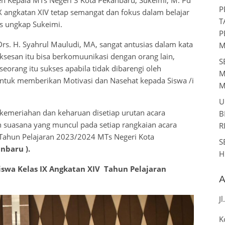
eh Kepala MTs Negeri 3 Kota Pekanbaru, Sukeimi, M. Pd
P
X angkatan XIV tetap semangat dan fokus dalam belajar
T
s ungkap Sukeimi.
P
s. H. Syahrul Mauludi, MA, sangat antusias dalam kata
M
sesan itu bisa berkomuunikasi dengan orang lain,
S
seorang itu sukses apabila tidak dibarengi oleh
M
ntuk memberikan Motivasi dan Nasehat kepada Siswa /i
M
U
 kemeriahan dan keharuan disetiap urutan acara
B
 suasana yang muncul pada setiap rangkaian acara
R
IV Tahun Pelajaran 2023/2024 MTs Negeri Kota
S
nbaru ).
H
iswa Kelas IX Angkatan XIV Tahun Pelajaran
A
J
K