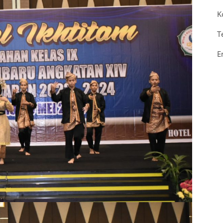
K
T
E