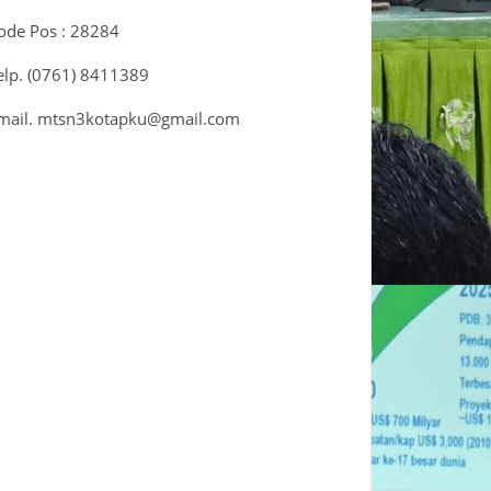
ode Pos : 28284
elp. (0761) 8411389
mail. mtsn3kotapku@gmail.com