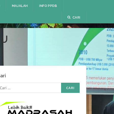
I
MAJALAH
INFO PPDB
CARI
RU
ari
ari
ntuk: