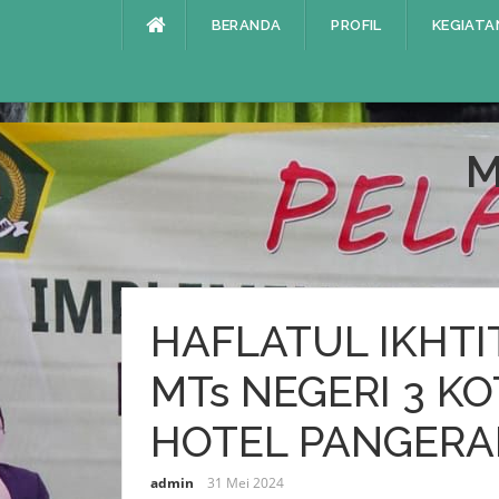
Lompat
BERANDA
PROFIL
KEGIATA
ke
konten
M
HAFLATUL IKHTI
MTs NEGERI 3 K
HOTEL PANGERA
admin
31 Mei 2024