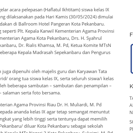
r acara pelepasan (Haflatul Ikhtitam) siswa kelas IX
ng dilaksanakan pada Hari Kamis (30/05/2024) dimulai
adakan di Ballroom Hotel Pangeran Kota Pekanbaru.
g seperti Plt. Kepala Kanwil Kementerian Agama Provinsi
F
Kementerian Agama Kota Pekanbaru, Drs. H. Syahrul
anbaru, Dr. Rialis Khamsa, M. Pd, Ketua Komite MTsN
 beberapa Kepala Madrasah Sepekanbaru dan Pengurus
uga dipenuhi oleh majelis guru dan Karyawan Tata
/ orang tua siswa kelas IX, serta seluruh siswa/i kelas
i oleh beberapa sambutan – sambutan dan penampilan –
K
– salaman serta foto bersama.
T
n Agama Provinsi Riau Dr. H. Muliardi, M. Pd
A
pada ananda kelas IX agar tetap semangat menuntut
N
gkat yang lebih tinggi serta tentunya dapat memilih
S
 Pekanbaru/ diluar Kota Pekanbaru sebagai sekolah
P