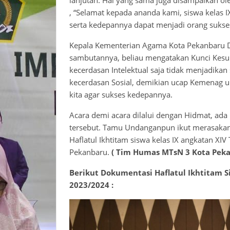
lanjutan. Hal yang sama juga disampaikan ol
, “Selamat kepada ananda kami, siswa kelas I
serta kedepannya dapat menjadi orang sukse
Kepala Kementerian Agama Kota Pekanbaru Dr
sambutannya, beliau mengatakan Kunci Kesuk
kecerdasan Intelektual saja tidak menjadikan 
kecerdasan Sosial, demikian ucap Kemenag u
kita agar sukses kedepannya.
Acara demi acara dilalui dengan Hidmat, ada
tersebut. Tamu Undanganpun ikut merasakan
Haflatul Ikhtitam siswa kelas IX angkatan X
Pekanbaru.
( Tim Humas MTsN 3 Kota Peka
Berikut Dokumentasi Haflatul Ikhtitam S
2023/2024 :