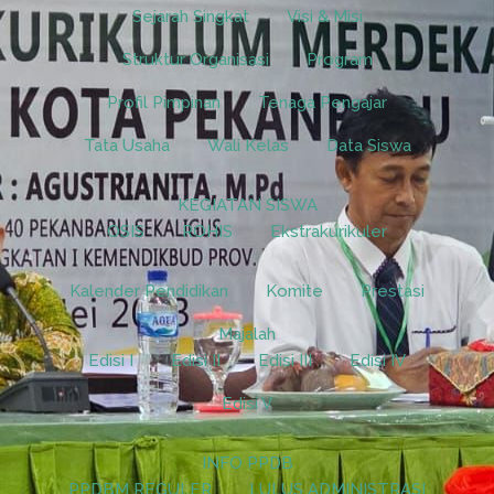
Sejarah Singkat
Visi & Misi
Struktur Organisasi
Program
Profil Pimpinan
Tenaga Pengajar
Tata Usaha
Wali Kelas
Data Siswa
KEGIATAN SISWA
OSIS
ROHIS
Ekstrakurikuler
Kalender Pendidikan
Komite
Prestasi
Majalah
Edisi I
Edisi II
Edisi III
Edisi IV
Edisi V
INFO PPDB
PPDBM REGULER
LULUS ADMINISTRASI