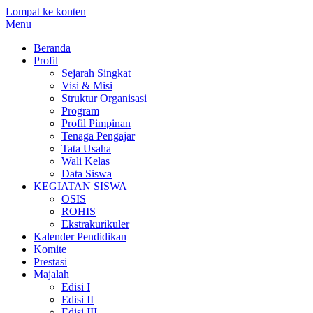
Lompat ke konten
Menu
Beranda
Profil
Sejarah Singkat
Visi & Misi
Struktur Organisasi
Program
Profil Pimpinan
Tenaga Pengajar
Tata Usaha
Wali Kelas
Data Siswa
KEGIATAN SISWA
OSIS
ROHIS
Ekstrakurikuler
Kalender Pendidikan
Komite
Prestasi
Majalah
Edisi I
Edisi II
Edisi III