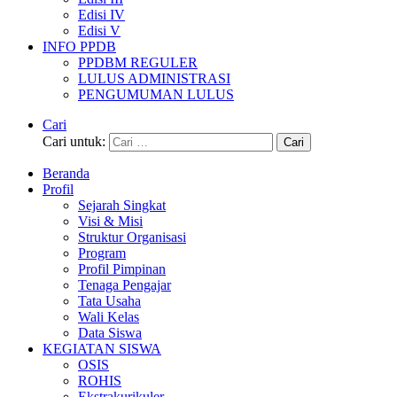
Edisi IV
Edisi V
INFO PPDB
PPDBM REGULER
LULUS ADMINISTRASI
PENGUMUMAN LULUS
Cari
Cari untuk:
Beranda
Profil
Sejarah Singkat
Visi & Misi
Struktur Organisasi
Program
Profil Pimpinan
Tenaga Pengajar
Tata Usaha
Wali Kelas
Data Siswa
KEGIATAN SISWA
OSIS
ROHIS
Ekstrakurikuler