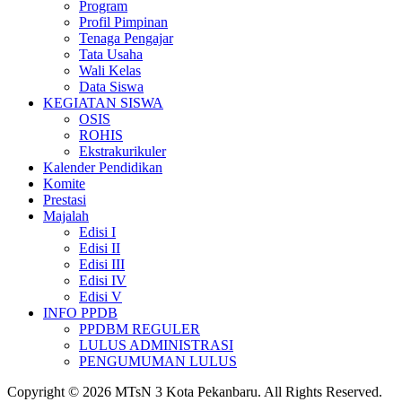
Program
Profil Pimpinan
Tenaga Pengajar
Tata Usaha
Wali Kelas
Data Siswa
KEGIATAN SISWA
OSIS
ROHIS
Ekstrakurikuler
Kalender Pendidikan
Komite
Prestasi
Majalah
Edisi I
Edisi II
Edisi III
Edisi IV
Edisi V
INFO PPDB
PPDBM REGULER
LULUS ADMINISTRASI
PENGUMUMAN LULUS
Copyright © 2026 MTsN 3 Kota Pekanbaru. All Rights Reserved.