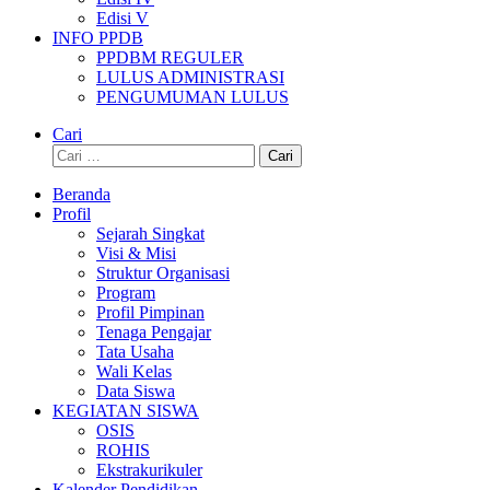
Edisi V
INFO PPDB
PPDBM REGULER
LULUS ADMINISTRASI
PENGUMUMAN LULUS
Cari
Cari
untuk:
Beranda
Profil
Sejarah Singkat
Visi & Misi
Struktur Organisasi
Program
Profil Pimpinan
Tenaga Pengajar
Tata Usaha
Wali Kelas
Data Siswa
KEGIATAN SISWA
OSIS
ROHIS
Ekstrakurikuler
Kalender Pendidikan