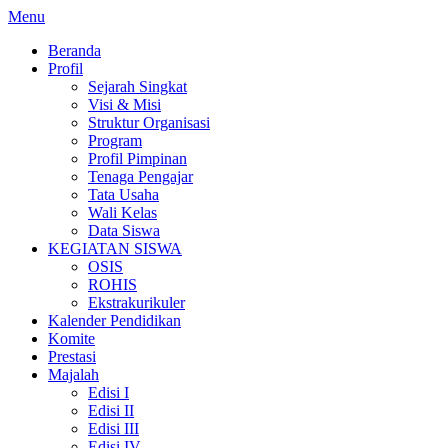
Lompat
Menu
ke
Beranda
konten
Profil
Sejarah Singkat
Visi & Misi
Struktur Organisasi
Program
Profil Pimpinan
Tenaga Pengajar
Tata Usaha
Wali Kelas
Data Siswa
KEGIATAN SISWA
OSIS
ROHIS
Ekstrakurikuler
Kalender Pendidikan
Komite
Prestasi
Majalah
Edisi I
Edisi II
Edisi III
Edisi IV