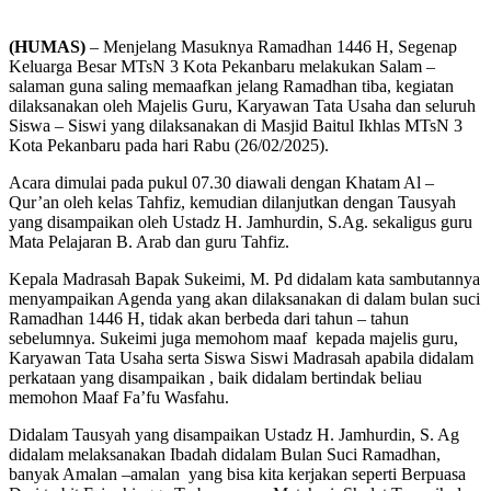
(HUMAS)
– Menjelang Masuknya Ramadhan 1446 H, Segenap
Keluarga Besar MTsN 3 Kota Pekanbaru melakukan Salam –
salaman guna saling memaafkan jelang Ramadhan tiba, kegiatan
dilaksanakan oleh Majelis Guru, Karyawan Tata Usaha dan seluruh
Siswa – Siswi yang dilaksanakan di Masjid Baitul Ikhlas MTsN 3
Kota Pekanbaru pada hari Rabu (26/02/2025).
Acara dimulai pada pukul 07.30 diawali dengan Khatam Al –
Qur’an oleh kelas Tahfiz, kemudian dilanjutkan dengan Tausyah
yang disampaikan oleh Ustadz H. Jamhurdin, S.Ag. sekaligus guru
Mata Pelajaran B. Arab dan guru Tahfiz.
Kepala Madrasah Bapak Sukeimi, M. Pd didalam kata sambutannya
menyampaikan Agenda yang akan dilaksanakan di dalam bulan suci
Ramadhan 1446 H, tidak akan berbeda dari tahun – tahun
sebelumnya. Sukeimi juga memohom maaf kepada majelis guru,
Karyawan Tata Usaha serta Siswa Siswi Madrasah apabila didalam
perkataan yang disampaikan , baik didalam bertindak beliau
memohon Maaf Fa’fu Wasfahu.
Didalam Tausyah yang disampaikan Ustadz H. Jamhurdin, S. Ag
didalam melaksanakan Ibadah didalam Bulan Suci Ramadhan,
banyak Amalan –amalan yang bisa kita kerjakan seperti Berpuasa