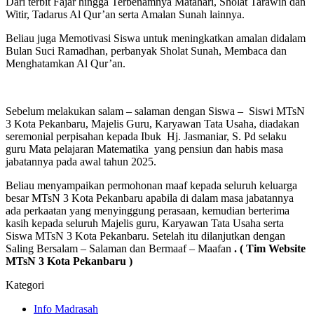
Dari terbit Fajar hingga Terbenamnya Matahari, Sholat Tarawih dan
Witir, Tadarus Al Qur’an serta Amalan Sunah lainnya.
Beliau juga Memotivasi Siswa untuk meningkatkan amalan didalam
Bulan Suci Ramadhan, perbanyak Sholat Sunah, Membaca dan
Menghatamkan Al Qur’an.
Sebelum melakukan salam – salaman dengan Siswa – Siswi MTsN
3 Kota Pekanbaru, Majelis Guru, Karyawan Tata Usaha, diadakan
seremonial perpisahan kepada Ibuk Hj. Jasmaniar, S. Pd selaku
guru Mata pelajaran Matematika yang pensiun dan habis masa
jabatannya pada awal tahun 2025.
Beliau menyampaikan permohonan maaf kepada seluruh keluarga
besar MTsN 3 Kota Pekanbaru apabila di dalam masa jabatannya
ada perkaatan yang menyinggung perasaan, kemudian berterima
kasih kepada seluruh Majelis guru, Karyawan Tata Usaha serta
Siswa MTsN 3 Kota Pekanbaru. Setelah itu dilanjutkan dengan
Saling Bersalam – Salaman dan Bermaaf – Maafan
. ( Tim Website
MTsN 3 Kota Pekanbaru )
Kategori
Info Madrasah