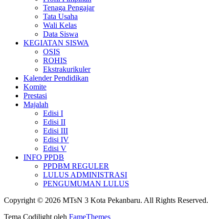
Tenaga Pengajar
Tata Usaha
Wali Kelas
Data Siswa
KEGIATAN SISWA
OSIS
ROHIS
Ekstrakurikuler
Kalender Pendidikan
Komite
Prestasi
Majalah
Edisi I
Edisi II
Edisi III
Edisi IV
Edisi V
INFO PPDB
PPDBM REGULER
LULUS ADMINISTRASI
PENGUMUMAN LULUS
Copyright © 2026 MTsN 3 Kota Pekanbaru. All Rights Reserved.
Tema Codilight oleh
FameThemes