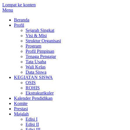
Lompat ke konten
Menu
Beranda
Profil
Sejarah Singkat
Visi & Misi
Struktur Organisasi
Program
Profil Pimpinan
Tenaga Pengajar
Tata Usaha
Wali Kelas
Data Siswa
KEGIATAN SISWA
OSIS
ROHIS
Ekstrakurikuler
Kalender Pendidikan
Komite
Prestasi
Majalah
Edisi I
Edisi II
Edisi III