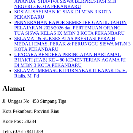
ANANDA SHAVIVA SISWA BERPRESTASI MTs
NEGERI 3 KOTA PEKANBARU
SOSIALISASI MAN IC SIAK DI MTsN 3 KOTA
PEKANBARU
PENYERAHAN RAPOR SEMESTER GANJIL TAHUN
PELAJARAN 2025/2026 dan PERTEMUAN ORANG
TUA SISWA KELAS IX MTsN 3 KOTA PEKANBARU
SELAMAT & SUKSES ATAS PRESTASI PERAIH
MEDALI EMAS, PERAK & PERUNGGU SISWA MTsN 3
KOTA PEKANBARU
UPACARA BENDERA PERINGATAN HARI AMAL
BHAKTI (HAB) KE – 80 KEMENTERIAN AGAMA RI
DI MTsN 3 KOTA PEKANBARU
SELAMAT MEMASUKI PURNABAKTI BAPAK Dr. H.
Rialis, M. Pd
Alamat
Jl. Unggas No. 453 Simpang Tiga
Kota Pekanbaru Provinsi Riau
Kode Pos : 28284
Telp. (0761) 8411389