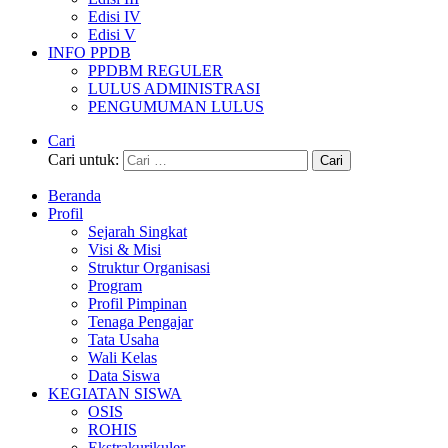
Edisi IV
Edisi V
INFO PPDB
PPDBM REGULER
LULUS ADMINISTRASI
PENGUMUMAN LULUS
Cari
Cari untuk:
Beranda
Profil
Sejarah Singkat
Visi & Misi
Struktur Organisasi
Program
Profil Pimpinan
Tenaga Pengajar
Tata Usaha
Wali Kelas
Data Siswa
KEGIATAN SISWA
OSIS
ROHIS
Ekstrakurikuler