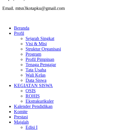
Email. mtsn3kotapku@gmail.com
Beranda
Profil
Sejarah Singkat
Visi & Misi
Struktur Organisasi
Program
Profil Pimpinan
Tenaga Pengajar
Tata Usaha
Wali Kelas
Data Siswa
KEGIATAN SISWA
OSIS
ROHIS
Ekstrakurikuler
Kalender Pendidikan
Komite
Prestasi
Majalah
Edisi I