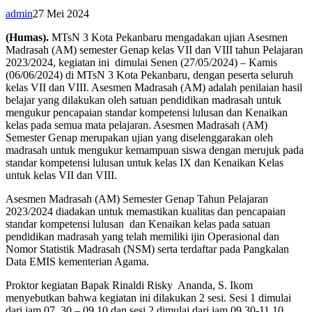
admin
27 Mei 2024
(Humas).
MTsN 3 Kota Pekanbaru mengadakan ujian Asesmen
Madrasah (AM) semester Genap kelas VII dan VIII tahun Pelajaran
2023/2024, kegiatan ini dimulai Senen (27/05/2024) – Kamis
(06/06/2024) di MTsN 3 Kota Pekanbaru, dengan peserta seluruh
kelas VII dan VIII. Asesmen Madrasah (AM) adalah penilaian hasil
belajar yang dilakukan oleh satuan pendidikan madrasah untuk
mengukur pencapaian standar kompetensi lulusan dan Kenaikan
kelas pada semua mata pelajaran. Asesmen Madrasah (AM)
Semester Genap merupakan ujian yang diselenggarakan oleh
madrasah untuk mengukur kemampuan siswa dengan merujuk pada
standar kompetensi lulusan untuk kelas IX dan Kenaikan Kelas
untuk kelas VII dan VIII.
Asesmen Madrasah (AM) Semester Genap Tahun Pelajaran
2023/2024 diadakan untuk memastikan kualitas dan pencapaian
standar kompetensi lulusan dan Kenaikan kelas pada satuan
pendidikan madrasah yang telah memiliki ijin Operasional dan
Nomor Statistik Madrasah (NSM) serta terdaftar pada Pangkalan
Data EMIS kementerian Agama.
Proktor kegiatan Bapak Rinaldi Risky Ananda, S. Ikom
menyebutkan bahwa kegiatan ini dilakukan 2 sesi. Sesi 1 dimulai
dari jam 07. 30 – 09.10 dan sesi 2 dimulai dari jam 09.30-11.10.