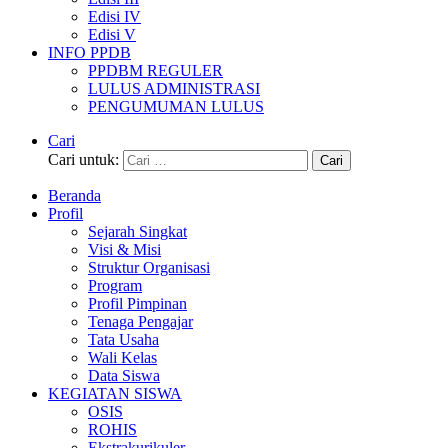
Edisi IV
Edisi V
INFO PPDB
PPDBM REGULER
LULUS ADMINISTRASI
PENGUMUMAN LULUS
Cari
Cari untuk:
Beranda
Profil
Sejarah Singkat
Visi & Misi
Struktur Organisasi
Program
Profil Pimpinan
Tenaga Pengajar
Tata Usaha
Wali Kelas
Data Siswa
KEGIATAN SISWA
OSIS
ROHIS
Ekstrakurikuler