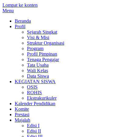
Lompat ke konten
Menu
Beranda
Profil
Sejarah Singkat
Visi & Misi
Struktur Organisasi
Program
Profil Pimpinan
Tenaga Pengajar
Tata Usaha
Wali Kelas
Data Siswa
KEGIATAN SISWA
OSIS
ROHIS
Ekstrakurikuler
Kalender Pendidikan
Komite
Prestasi
Majalah
Edisi I
Edisi II
Edisi III