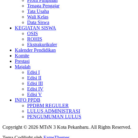
Profil Pimpinan
Tenaga Pengajar
Tata Usaha
Wali Kelas
Data Siswa
KEGIATAN SISWA
OSIS
ROHIS
Ekstrakurikuler
Kalender Pendidikan
Komite
Prestasi
Majalah
Edisi I
Edisi II
Edisi III
Edisi IV
Edisi V
INFO PPDB
PPDBM REGULER
LULUS ADMINISTRASI
PENGUMUMAN LULUS
Copyright © 2026 MTsN 3 Kota Pekanbaru. All Rights Reserved.
Tema Codilight oleh
FameThemes