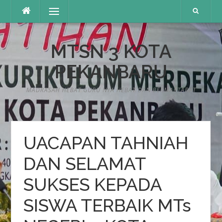
Lompat
Menu
ke
konten
MTSN 3 KOTA
PEKANBARU
MADRASAH HEBAT GURU NYA HEBAT DAN BERMARTABAT
UACAPAN TAHNIAH
DAN SELAMAT
SUKSES KEPADA
SISWA TERBAIK MTs