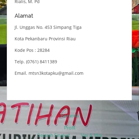
Rialis, M. Pd
Alamat
Jl. Unggas No. 453 Simpang Tiga
Kota Pekanbaru Provinsi Riau
Kode Pos : 28284
Telp. (0761) 8411389
Email. mtsn3kotapku@gmail.com
Beranda
Profil
Sejarah Singkat
Visi & Misi