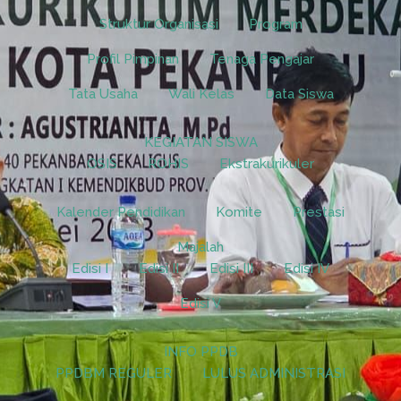
Struktur Organisasi
Program
Profil Pimpinan
Tenaga Pengajar
Tata Usaha
Wali Kelas
Data Siswa
KEGIATAN SISWA
OSIS
ROHIS
Ekstrakurikuler
Kalender Pendidikan
Komite
Prestasi
Majalah
Edisi I
Edisi II
Edisi III
Edisi IV
Edisi V
INFO PPDB
PPDBM REGULER
LULUS ADMINISTRASI