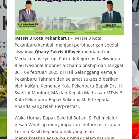
(MTsN 3 Kota Pekanbaru)
– MTsN 3 Kota
Pekanbaru kembali menjadi perbincangan setelah
siswanya
Qhairy Fakris Alfayed
mendapatkan
Medali emas kyorugi Putra di Kejurnas Taekwondo
Riau Nasional Indonesia Championship dari tanggal
06 – 09 februari 2025 di Hall Gelanggang Remaja
Pekanbaru Tahniah dan selamat sukses diberikan
oleh KaKan. Kemenag Kota Pekanbaru Bapak Drs. H.
Syahrul Mauludi, MA dan Kepala Madrasah MTsN 3
Kota Pekanbaru Bapak Sukeimi, M. Pd kepada
Ananda yang telah Berprestasi.
Waka Humas Bapak Said Idi Sufian, S. Pdi melalui
pesan Whatsap menyampaikan Imformasi ucapan
Terima Kasih kepada pihak yang telah
mensukseskan acara, baik pihak dalam maupun