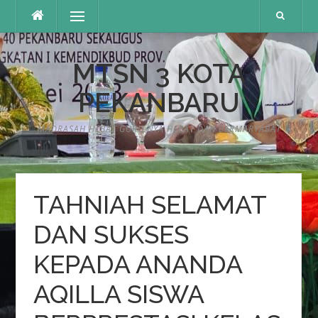
Lompat
Menu
ke
konten
MTSN 3 KOTA
PEKANBARU
MADRASAH HEBAT GURU NYA HEBAT DAN BERMARTABAT
TAHNIAH SELAMAT
DAN SUKSES
KEPADA ANANDA
AQILLA SISWA