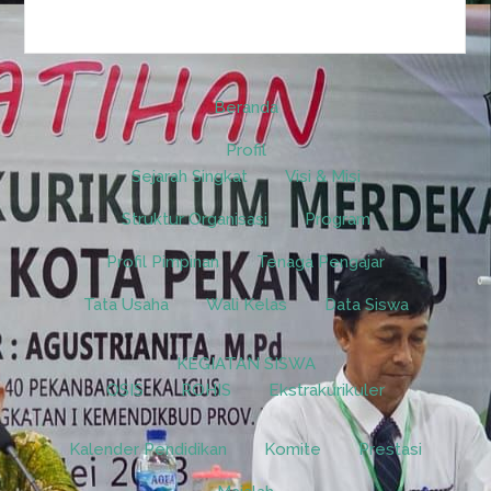
Beranda
Profil
Sejarah Singkat
Visi & Misi
Struktur Organisasi
Program
Profil Pimpinan
Tenaga Pengajar
Tata Usaha
Wali Kelas
Data Siswa
KEGIATAN SISWA
OSIS
ROHIS
Ekstrakurikuler
Kalender Pendidikan
Komite
Prestasi