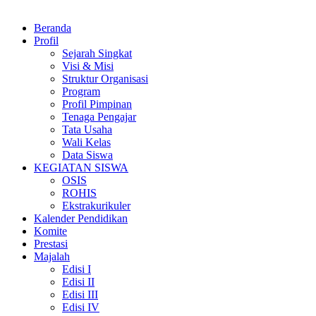
Beranda
Profil
Sejarah Singkat
Visi & Misi
Struktur Organisasi
Program
Profil Pimpinan
Tenaga Pengajar
Tata Usaha
Wali Kelas
Data Siswa
KEGIATAN SISWA
OSIS
ROHIS
Ekstrakurikuler
Kalender Pendidikan
Komite
Prestasi
Majalah
Edisi I
Edisi II
Edisi III
Edisi IV