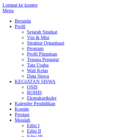
Lompat ke konten
Menu
Beranda
Profil
Sejarah Singkat
Visi & Misi
Struktur Organisasi
Program
Profil Pimpinan
Tenaga Pengajar
Tata Usaha
Wali Kelas
Data Siswa
KEGIATAN SISWA
OSIS
ROHIS
Ekstrakurikuler
Kalender Pendidikan
Komite
Prestasi
Majalah
Edisi I
Edisi II
Edisi III