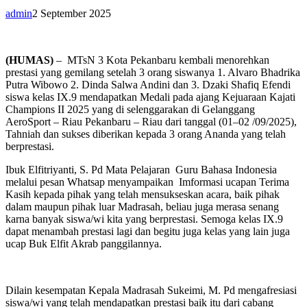
admin
2 September 2025
(HUMAS)
– MTsN 3 Kota Pekanbaru kembali menorehkan
prestasi yang gemilang setelah 3 orang siswanya 1. Alvaro Bhadrika
Putra Wibowo 2. Dinda Salwa Andini dan 3. Dzaki Shafiq Efendi
siswa kelas IX.9 mendapatkan Medali pada ajang Kejuaraan Kajati
Champions II 2025 yang di selenggarakan di Gelanggang
AeroSport – Riau Pekanbaru – Riau dari tanggal (01–02 /09/2025),
Tahniah dan sukses diberikan kepada 3 orang Ananda yang telah
berprestasi.
Ibuk Elfitriyanti, S. Pd Mata Pelajaran Guru Bahasa Indonesia
melalui pesan Whatsap menyampaikan Imformasi ucapan Terima
Kasih kepada pihak yang telah mensukseskan acara, baik pihak
dalam maupun pihak luar Madrasah, beliau juga merasa senang
karna banyak siswa/wi kita yang berprestasi. Semoga kelas IX.9
dapat menambah prestasi lagi dan begitu juga kelas yang lain juga
ucap Buk Elfit Akrab panggilannya.
Dilain kesempatan Kepala Madrasah Sukeimi, M. Pd mengafresiasi
siswa/wi yang telah mendapatkan prestasi baik itu dari cabang