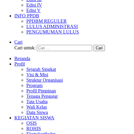
Edisi IV
Edisi V
INFO PPDB
PPDBM REGULER
LULUS ADMINISTRASI
PENGUMUMAN LULUS
Cari
Cari untuk:
Beranda
Profil
Sejarah Singkat
Visi & Misi
Struktur Organisasi
Program
Profil Pimpinan
Tenaga Pengajar
Tata Usaha
Wali Kelas
Data Siswa
KEGIATAN SISWA
OSIS
ROHIS
Ekstrakurikuler