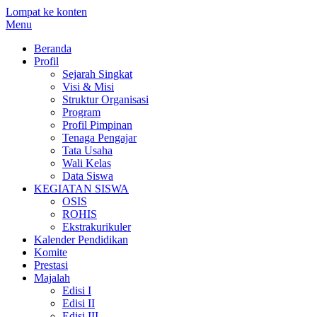
Lompat ke konten
Menu
Beranda
Profil
Sejarah Singkat
Visi & Misi
Struktur Organisasi
Program
Profil Pimpinan
Tenaga Pengajar
Tata Usaha
Wali Kelas
Data Siswa
KEGIATAN SISWA
OSIS
ROHIS
Ekstrakurikuler
Kalender Pendidikan
Komite
Prestasi
Majalah
Edisi I
Edisi II
Edisi III