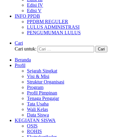
Edisi IV
Edisi V
INFO PPDB
PPDBM REGULER
LULUS ADMINISTRASI
PENGUMUMAN LULUS
Cari
Cari untuk:
Beranda
Profil
Sejarah Singkat
Visi & Misi
Struktur Organisasi
Program
Profil Pimpinan
Tenaga Pengajar
Tata Usaha
Wali Kelas
Data Siswa
KEGIATAN SISWA
OSIS
ROHIS
Ekstrakurikuler