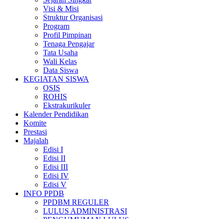
Visi & Misi
Struktur Organisasi
Program
Profil Pimpinan
Tenaga Pengajar
Tata Usaha
Wali Kelas
Data Siswa
KEGIATAN SISWA
OSIS
ROHIS
Ekstrakurikuler
Kalender Pendidikan
Komite
Prestasi
Majalah
Edisi I
Edisi II
Edisi III
Edisi IV
Edisi V
INFO PPDB
PPDBM REGULER
LULUS ADMINISTRASI