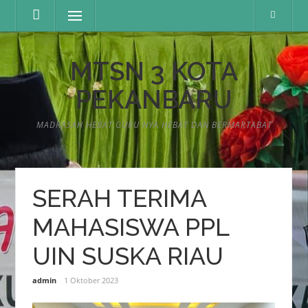
Lompat
Menu
ke
konten
MTSN 3 KOTA
PEKANBARU
MADRASAH HEBAT GURU NYA HEBAT DAN BERMARTABAT
SERAH TERIMA
MAHASISWA PPL
UIN SUSKA RIAU
admin
1 Oktober 2023