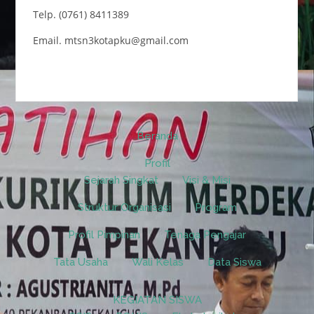
Telp. (0761) 8411389
Email. mtsn3kotapku@gmail.com
Beranda
Profil
Sejarah Singkat
Visi & Misi
Struktur Organisasi
Program
Profil Pimpinan
Tenaga Pengajar
Tata Usaha
Wali Kelas
Data Siswa
KEGIATAN SISWA