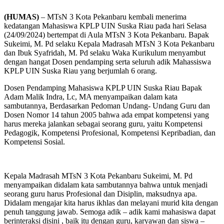
(HUMAS)
– MTsN 3 Kota Pekanbaru kembali menerima
kedatangan Mahasiswa KPLP UIN Suska Riau pada hari Selasa
(24/09/2024) bertempat di Aula MTsN 3 Kota Pekanbaru. Bapak
Sukeimi, M. Pd selaku Kepala Madrasah MTsN 3 Kota Pekanbaru
dan Ibuk Syafridah, M. Pd selaku Waka Kurikulum menyambut
dengan hangat Dosen pendamping serta seluruh adik Mahassiswa
KPLP UIN Suska Riau yang berjumlah 6 orang.
Dosen Pendamping Mahasiswa KPLP UIN Suska Riau Bapak
Adam Malik Indra, Lc, MA menyampaikan dalam kata
sambutannya, Berdasarkan Pedoman Undang- Undang Guru dan
Dosen Nomor 14 tahun 2005 bahwa ada empat kompetensi yang
harus mereka jalankan sebagai seorang guru, yaitu Kompetensi
Pedagogik, Kompetensi Profesional, Kompetensi Kepribadian, dan
Kompetensi Sosial.
Kepala Madrasah MTsN 3 Kota Pekanbaru Sukeimi, M. Pd
menyampaikan didalam kata sambutannya bahwa untuk menjadi
seorang guru harus Profesional dan Disiplin, maksudnya apa.
Didalam mengajar kita harus ikhlas dan melayani murid kita dengan
penuh tanggung jawab. Semoga adik – adik kami mahasiswa dapat
berinteraksi disini , baik itu dengan guru, karyawan dan siswa –