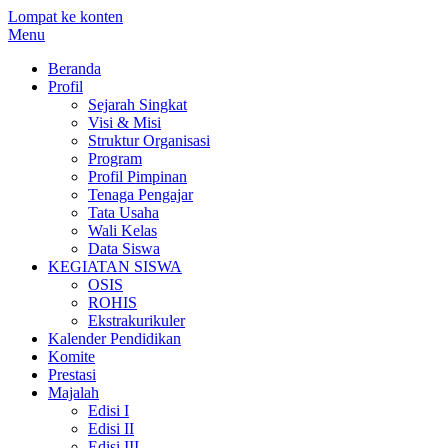
Lompat ke konten
Menu
Beranda
Profil
Sejarah Singkat
Visi & Misi
Struktur Organisasi
Program
Profil Pimpinan
Tenaga Pengajar
Tata Usaha
Wali Kelas
Data Siswa
KEGIATAN SISWA
OSIS
ROHIS
Ekstrakurikuler
Kalender Pendidikan
Komite
Prestasi
Majalah
Edisi I
Edisi II
Edisi III