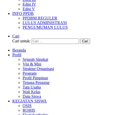
Edisi IV
Edisi V
INFO PPDB
PPDBM REGULER
LULUS ADMINISTRASI
PENGUMUMAN LULUS
Cari
Cari untuk:
Beranda
Profil
Sejarah Singkat
Visi & Misi
Struktur Organisasi
Program
Profil Pimpinan
Tenaga Pengajar
Tata Usaha
Wali Kelas
Data Siswa
KEGIATAN SISWA
OSIS
ROHIS
Ekstrakurikuler