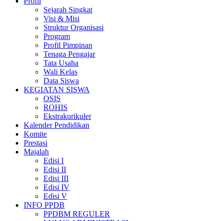
Profil
Sejarah Singkat
Visi & Misi
Struktur Organisasi
Program
Profil Pimpinan
Tenaga Pengajar
Tata Usaha
Wali Kelas
Data Siswa
KEGIATAN SISWA
OSIS
ROHIS
Ekstrakurikuler
Kalender Pendidikan
Komite
Prestasi
Majalah
Edisi I
Edisi II
Edisi III
Edisi IV
Edisi V
INFO PPDB
PPDBM REGULER