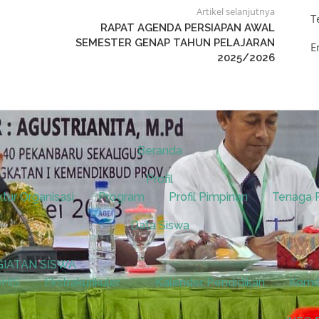
Artikel selanjutnya
T
RAPAT AGENDA PERSIAPAN AWAL
SEMESTER GENAP TAHUN PELAJARAN
E
2025/2026
Beranda
Profil
ktur Organisasi
Program
Profil Pimpinan
Tenaga 
Data Siswa
GIATAN SISWA
HIS
Ekstrakurikuler
Kalender Pendidikan
Komi