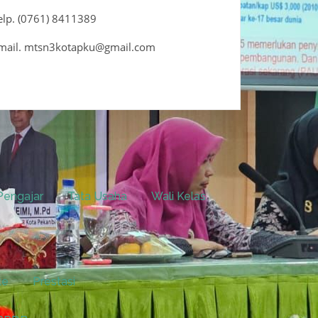
elp. (0761) 8411389
mail. mtsn3kotapku@gmail.com
Pengajar
Tata Usaha
Wali Kelas
te
Prestasi