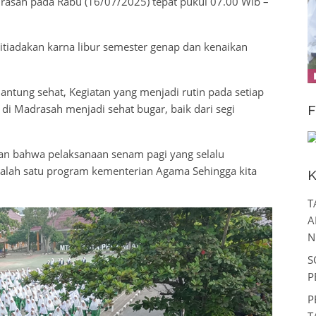
asah pada Rabu (16/07/2025) tepat pukul 07.00 Wib –
ditiadakan karna libur semester genap dan kenaikan
ng sehat, Kegiatan yang menjadi rutin pada setiap
di Madrasah menjadi sehat bugar, baik dari segi
F
n bahwa pelaksanaan senam pagi yang selalu
salah satu program kementerian Agama Sehingga kita
K
T
A
N
S
P
P
T