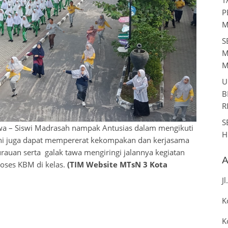
P
M
S
M
M
U
B
R
S
swa – Siswi Madrasah nampak Antusias dalam mengikuti
H
ini juga dapat mempererat kekompakan dan kerjasama
rauan serta galak tawa mengiringi jalannya kegiatan
A
roses KBM di kelas.
(TIM Website MTsN 3 Kota
J
K
K