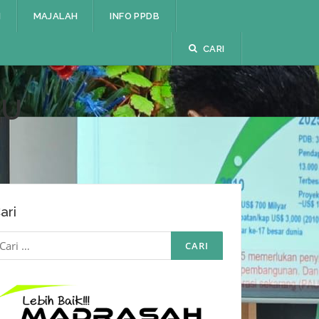
I
MAJALAH
INFO PPDB
CARI
RU
ari
ari
ntuk: