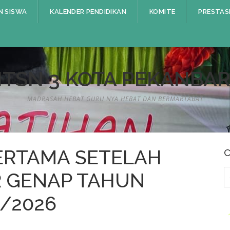
N SISWA
KALENDER PENDIDIKAN
KOMITE
PRESTAS
TSN 3 KOTA PEKANBA
MADRASAH HEBAT GURU NYA HEBAT DAN BERMARTABAT
ERTAMA SETELAH
C
C
R GENAP TAHUN
u
/2026