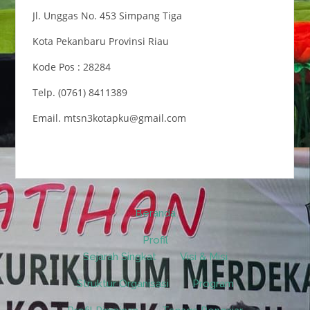
Jl. Unggas No. 453 Simpang Tiga
Kota Pekanbaru Provinsi Riau
Kode Pos : 28284
Telp. (0761) 8411389
Email. mtsn3kotapku@gmail.com
Beranda
Profil
Sejarah Singkat
Visi & Misi
Struktur Organisasi
Program