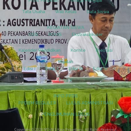
Profil Pimpinan
Tenaga Pengajar
Tata Usaha
Wali Kelas
Data Siswa
KEGIATAN SISWA
OSIS
ROHIS
Ekstrakurikuler
Kalender Pendidikan
Komite
Prestasi
Majalah
Edisi I
Edisi II
Edisi III
Edisi IV
Edisi V
INFO PPDB
PPDBM REGULER
LULUS ADMINISTRASI
PENGUMUMAN LULUS
Copyright © 2026 MTsN 3 Kota Pekanbaru. All Rights Reserved.