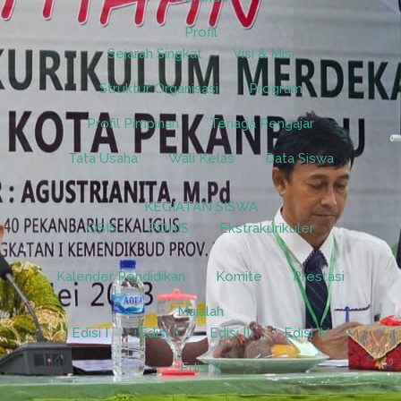
Profil
Sejarah Singkat
Visi & Misi
Struktur Organisasi
Program
Profil Pimpinan
Tenaga Pengajar
Tata Usaha
Wali Kelas
Data Siswa
KEGIATAN SISWA
OSIS
ROHIS
Ekstrakurikuler
Kalender Pendidikan
Komite
Prestasi
Majalah
Edisi I
Edisi II
Edisi III
Edisi IV
Edisi V