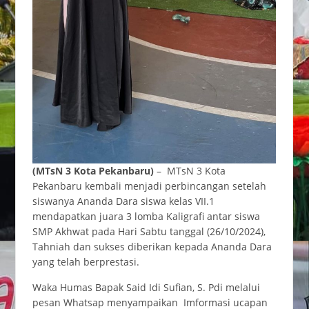
(MTsN 3 Kota Pekanbaru)
– MTsN 3 Kota
Pekanbaru kembali menjadi perbincangan setelah
siswanya Ananda Dara siswa kelas VII.1
mendapatkan juara 3 lomba Kaligrafi antar siswa
SMP Akhwat pada Hari Sabtu tanggal (26/10/2024),
Tahniah dan sukses diberikan kepada Ananda Dara
yang telah berprestasi.
Waka Humas Bapak Said Idi Sufian, S. Pdi melalui
pesan Whatsap menyampaikan Imformasi ucapan