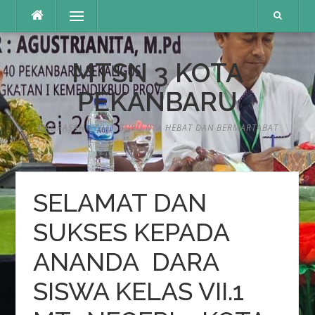
Lompat
Menu
ke
konten
MTSN 3 KOTA
PEKANBARU
MADRASAH HEBAT GURU NYA HEBAT DAN BERMARTABAT
SELAMAT DAN
SUKSES KEPADA
ANANDA DARA
SISWA KELAS VII.1