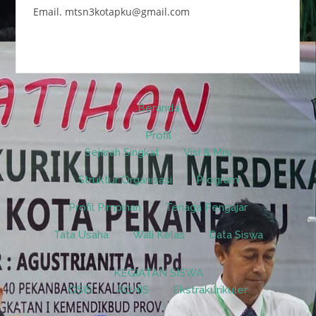
Email. mtsn3kotapku@gmail.com
Beranda
Profil
Sejarah Singkat
Visi & Misi
Struktur Organisasi
Program
Profil Pimpinan
Tenaga Pengajar
Tata Usaha
Wali Kelas
Data Siswa
KEGIATAN SISWA
OSIS
ROHIS
Ekstrakurikuler