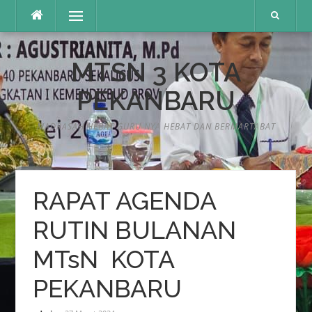
Lompat
Menu
ke
konten
MTSN 3 KOTA
PEKANBARU
MADRASAH HEBAT GURU NYA HEBAT DAN BERMARTABAT
RAPAT AGENDA
RUTIN BULANAN
MTsN KOTA
PEKANBARU