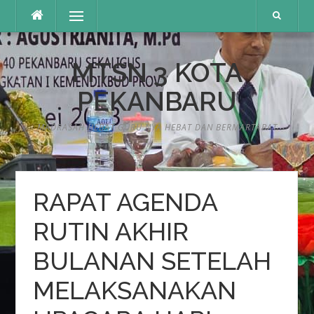
Lompat
Menu
ke
konten
MTSN 3 KOTA
PEKANBARU
MADRASAH HEBAT GURU NYA HEBAT DAN BERMARTABAT
RAPAT AGENDA
RUTIN AKHIR
BULANAN SETELAH
MELAKSANAKAN