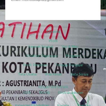
Beranda
Profil
Sejarah Singkat
Visi & Misi
Struktur Organisasi
Program
Profil Pimpinan
Tenaga Pengajar
Tata Usaha
Wali Kelas
Data Siswa
KEGIATAN SISWA
OSIS
ROHIS
Ekstrakurikuler
Kalender Pendidikan
Komite
Prestasi