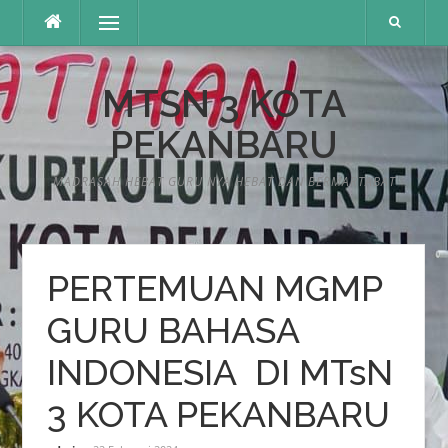
Lompat
Menu
ke
konten
MTSN 3 KOTA
PEKANBARU
MADRASAH HEBAT GURU NYA HEBAT DAN BERMARTABAT
PERTEMUAN MGMP
GURU BAHASA
INDONESIA DI MTsN
3 KOTA PEKANBARU