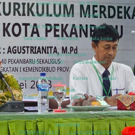
Sejarah Singkat
Visi & Misi
Struktur Organisasi
Program
Profil Pimpinan
Tenaga Pengajar
Tata Usaha
Wali Kelas
Data Siswa
KEGIATAN SISWA
OSIS
ROHIS
Ekstrakurikuler
Kalender Pendidikan
Komite
Prestasi
Majalah
Edisi I
Edisi II
Edisi III
Edisi IV
Edisi V
INFO PPDB
PPDBM REGULER
LULUS ADMINISTRASI