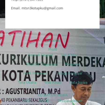
Email. mtsn3kotapku@gmail.com
Beranda
Profil
Sejarah Singkat
Visi & Misi
Struktur Organisasi
Program
Profil Pimpinan
Tenaga Pengajar
Tata Usaha
Wali Kelas
Data Siswa
KEGIATAN SISWA
OSIS
ROHIS
Ekstrakurikuler