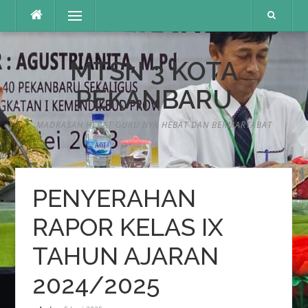
Lompat
Menu
ke
konten
MTSN 3 KOTA
PEKANBARU
MADRASAH HEBAT GURU NYA HEBAT DAN BERMARTABAT
PENYERAHAN
RAPOR KELAS IX
TAHUN AJARAN
2024/2025