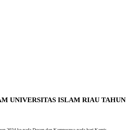
M UNIVERSITAS ISLAM RIAU TAHUN
ahun 2024 ke pada Dosen dan Kampusnya pada hari Kamis