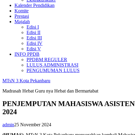
Kalender Pendidikan
Komite
Prestasi
Majalah
Edisi I
Edisi II
Edisi III
Edisi IV
Edisi V
INFO PPDB
PPDBM REGULER
LULUS ADMINISTRASI
PENGUMUMAN LULUS
MTsN 3 Kota Pekanbaru
Madrasah Hebat Guru nya Hebat dan Bermartabat
PENJEMPUTAN MAHASISWA ASISTEN
2024
admin
25 November 2024
(HUMAS)
, MTsN 3 Kota Pekanbaru menyerahkan kembali Mahasiswa