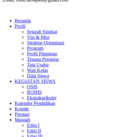
Beranda
Profil
Sejarah Singkat
Visi & Misi
Struktur Organisasi
Program
Profil Pimpinan
Tenaga Pengajar
Tata Usaha
Wali Kelas
Data Siswa
KEGIATAN SISWA
OSIS
ROHIS
Ekstrakurikuler
Kalender Pendidikan
Komite
Prestasi
Majalah
Edisi I
Edisi II
Edisi III