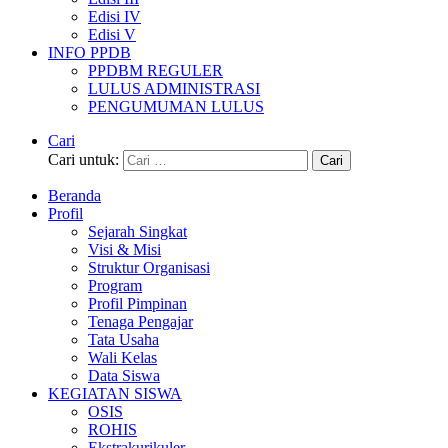
Edisi IV
Edisi V
INFO PPDB
PPDBM REGULER
LULUS ADMINISTRASI
PENGUMUMAN LULUS
Cari
Cari untuk:
Beranda
Profil
Sejarah Singkat
Visi & Misi
Struktur Organisasi
Program
Profil Pimpinan
Tenaga Pengajar
Tata Usaha
Wali Kelas
Data Siswa
KEGIATAN SISWA
OSIS
ROHIS
Ekstrakurikuler