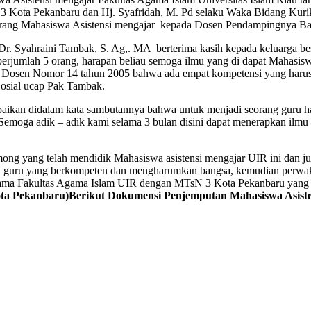
3 Kota Pekanbaru dan Hj. Syafridah, M. Pd selaku Waka Bidang Kur
orang Mahasiswa Asistensi mengajar kepada Dosen Pendampingnya Bap
r. Syahraini Tambak, S. Ag,. MA berterima kasih kepada keluarga b
erjumlah 5 orang, harapan beliau semoga ilmu yang di dapat Mahasi
sen Nomor 14 tahun 2005 bahwa ada empat kompetensi yang harus me
osial ucap Pak Tambak.
an didalam kata sambutannya bahwa untuk menjadi seorang guru haru
Semoga adik – adik kami selama 3 bulan disini dapat menerapkan ilmu 
g yang telah mendidik Mahasiswa asistensi mengajar UIR ini dan ju
di guru yang berkompeten dan mengharumkan bangsa, kemudian perw
ama Fakultas Agama Islam UIR dengan MTsN 3 Kota Pekanbaru yang 
ta Pekanbaru)Berikut Dokumensi Penjemputan Mahasiswa Asiste