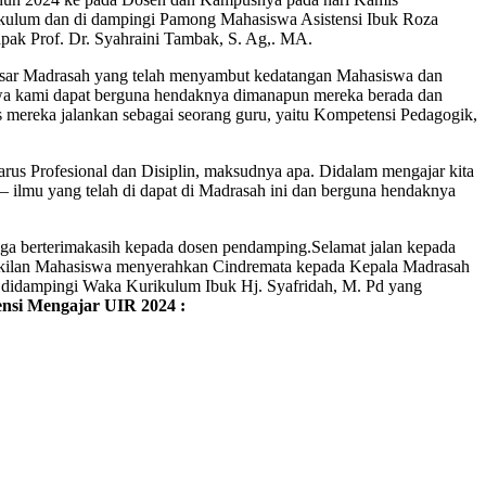
ikulum dan di dampingi Pamong Mahasiswa Asistensi Ibuk Roza
ak Prof. Dr. Syahraini Tambak, S. Ag,. MA.
esar Madrasah yang telah menyambut kedatangan Mahasiswa dan
swa kami dapat berguna hendaknya dimanapun mereka berada dan
reka jalankan sebagai seorang guru, yaitu Kompetensi Pedagogik,
s Profesional dan Disiplin, maksudnya apa. Didalam mengajar kita
– ilmu yang telah di dapat di Madrasah ini dan berguna hendaknya
ga berterimakasih kepada dosen pendamping.Selamat jalan kepada
akilan Mahasiswa menyerahkan Cindremata kepada Kepala Madrasah
didampingi Waka Kurikulum Ibuk Hj. Syafridah, M. Pd yang
nsi Mengajar UIR 2024 :