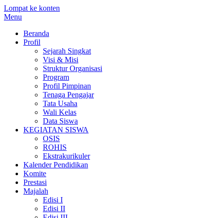
Lompat ke konten
Menu
Beranda
Profil
Sejarah Singkat
Visi & Misi
Struktur Organisasi
Program
Profil Pimpinan
Tenaga Pengajar
Tata Usaha
Wali Kelas
Data Siswa
KEGIATAN SISWA
OSIS
ROHIS
Ekstrakurikuler
Kalender Pendidikan
Komite
Prestasi
Majalah
Edisi I
Edisi II
Edisi III