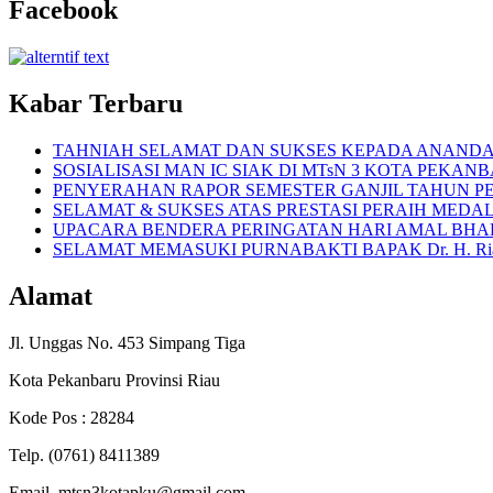
Facebook
Kabar Terbaru
TAHNIAH SELAMAT DAN SUKSES KEPADA ANANDA 
SOSIALISASI MAN IC SIAK DI MTsN 3 KOTA PEKAN
PENYERAHAN RAPOR SEMESTER GANJIL TAHUN PEL
SELAMAT & SUKSES ATAS PRESTASI PERAIH MEDA
UPACARA BENDERA PERINGATAN HARI AMAL BHAKT
SELAMAT MEMASUKI PURNABAKTI BAPAK Dr. H. Riali
Alamat
Jl. Unggas No. 453 Simpang Tiga
Kota Pekanbaru Provinsi Riau
Kode Pos : 28284
Telp. (0761) 8411389
Email. mtsn3kotapku@gmail.com