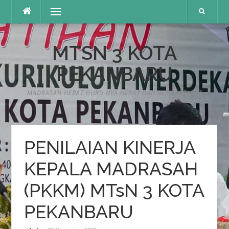
Lompat
Menu
ke
konten
MTSN 3 KOTA
PEKANBARU
MADRASAH HEBAT GURU NYA HEBAT DAN BERMARTABAT
PENILAIAN KINERJA
KEPALA MADRASAH
(PKKM) MTsN 3 KOTA
PEKANBARU