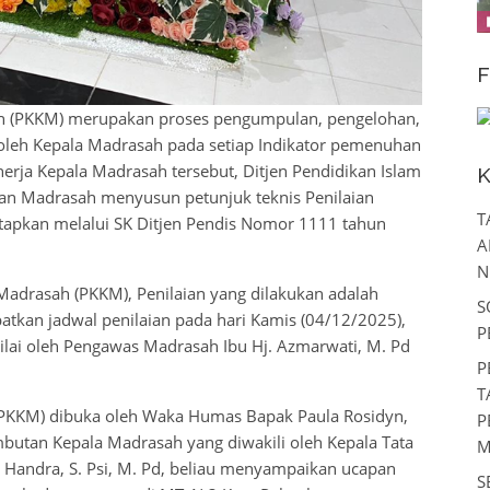
F
ah (PKKM) merupakan proses pengumpulan, pengelohan,
n oleh Kepala Madrasah pada setiap Indikator pemenuhan
inerja Kepala Madrasah tersebut, Ditjen Pendidikan Islam
K
kan Madrasah menyusun petunjuk teknis Penilaian
T
tapkan melalui SK Ditjen Pendis Nomor 1111 tahun
A
N
Madrasah (PKKM), Penilaian yang dilakukan adalah
S
kan jadwal penilaian pada hari Kamis (04/12/2025),
P
ilai oleh Pengawas Madrasah Ibu Hj. Azmarwati, M. Pd
P
T
 (PKKM) dibuka oleh Waka Humas Bapak Paula Rosidyn,
P
mbutan Kepala Madrasah yang diwakili oleh Kepala Tata
M
Handra, S. Psi, M. Pd, beliau menyampaikan ucapan
S