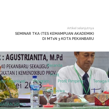
Artikel selanjutnya
SEMINAR TKA (TES KEMAMPUAN AKADEMIK)
DI MTsN 3 KOTA PEKANBARU
Beranda
Profil
ktur Organisasi
Program
Profil Pimpinan
Tenaga 
Data Siswa
GIATAN SISWA