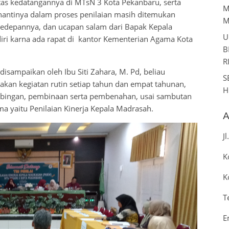
tas kedatangannya di MTsN 3 Kota Pekanbaru, serta
M
antinya dalam proses penilaian masih ditemukan
M
depannya, dan ucapan salam dari Bapak Kepala
U
iri karna ada rapat di kantor Kementerian Agama Kota
B
R
disampaikan oleh Ibu Siti Zahara, M. Pd, beliau
S
an kegiatan rutin setiap tahun dan empat tahunan,
H
bingan, pembinaan serta pembenahan, usai sambutan
ama yaitu Penilaian Kinerja Kepala Madrasah.
A
J
K
K
T
E