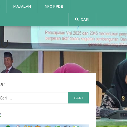
I
MAJALAH
INFO PPDB
CARI
RU
ari
ari
ntuk: