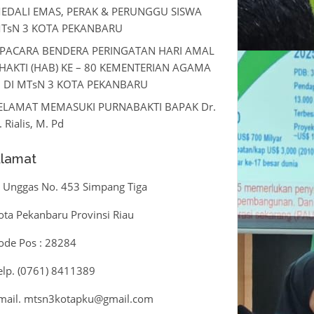
EDALI EMAS, PERAK & PERUNGGU SISWA
TsN 3 KOTA PEKANBARU
PACARA BENDERA PERINGATAN HARI AMAL
HAKTI (HAB) KE – 80 KEMENTERIAN AGAMA
I DI MTsN 3 KOTA PEKANBARU
ELAMAT MEMASUKI PURNABAKTI BAPAK Dr.
. Rialis, M. Pd
lamat
l. Unggas No. 453 Simpang Tiga
ota Pekanbaru Provinsi Riau
ode Pos : 28284
elp. (0761) 8411389
mail. mtsn3kotapku@gmail.com