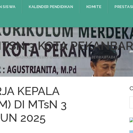
N SISWA
KALENDER PENDIDIKAN
KOMITE
PRESTAS
TSN 3 KOTA PEKANBA
MADRASAH HEBAT GURU NYA HEBAT DAN BERMARTABAT
RJA KEPALA
C
C
) DI MTsN 3
u
UN 2025