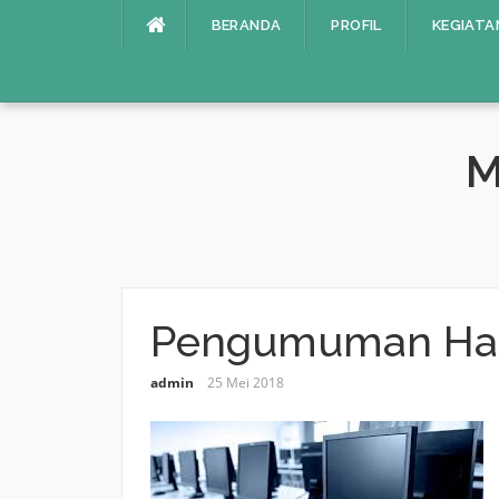
Lompat
BERANDA
PROFIL
KEGIATA
ke
konten
M
Pengumuman Has
admin
25 Mei 2018