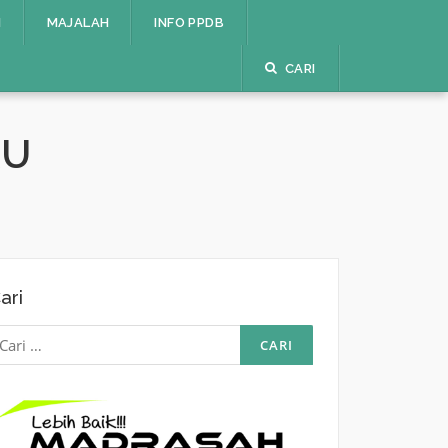
I
MAJALAH
INFO PPDB
CARI
RU
ari
ari
ntuk: