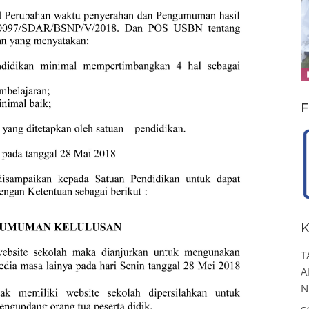
F
K
T
A
N