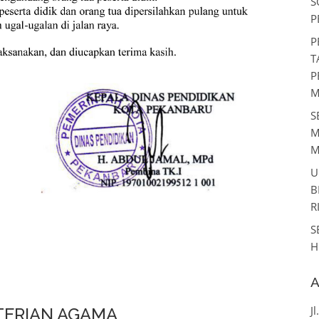
S
P
P
T
P
M
S
M
M
U
B
R
S
H
A
J
ERIAN AGAMA