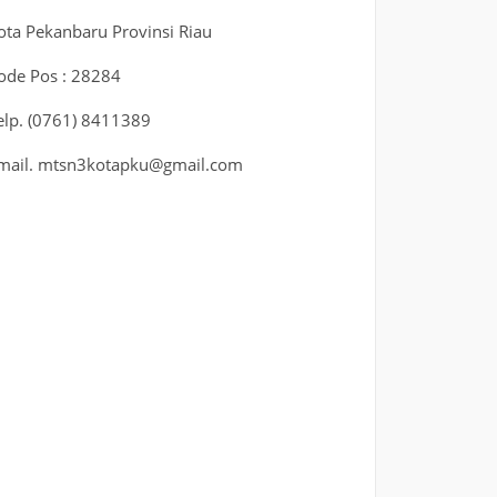
ota Pekanbaru Provinsi Riau
ode Pos : 28284
elp. (0761) 8411389
mail. mtsn3kotapku@gmail.com