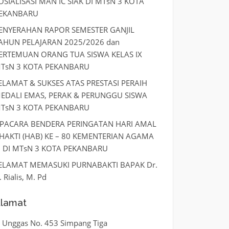
OSIALISASI MAN IC SIAK DI MTsN 3 KOTA
EKANBARU
ENYERAHAN RAPOR SEMESTER GANJIL
AHUN PELAJARAN 2025/2026 dan
ERTEMUAN ORANG TUA SISWA KELAS IX
TsN 3 KOTA PEKANBARU
ELAMAT & SUKSES ATAS PRESTASI PERAIH
EDALI EMAS, PERAK & PERUNGGU SISWA
TsN 3 KOTA PEKANBARU
PACARA BENDERA PERINGATAN HARI AMAL
HAKTI (HAB) KE – 80 KEMENTERIAN AGAMA
I DI MTsN 3 KOTA PEKANBARU
ELAMAT MEMASUKI PURNABAKTI BAPAK Dr.
. Rialis, M. Pd
lamat
l. Unggas No. 453 Simpang Tiga