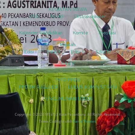
KEGIATAN SISWA
OSIS
ROHIS
Ekstrakurikuler
Kalender Pendidikan
Komite
Prestasi
Majalah
Edisi I
Edisi II
Edisi III
Edisi IV
Edisi V
INFO PPDB
PPDBM REGULER
LULUS ADMINISTRASI
PENGUMUMAN LULUS
Copyright © 2026 MTsN 3 Kota Pekanbaru. All Rights Reserved.
Tema Codilight oleh
FameThemes