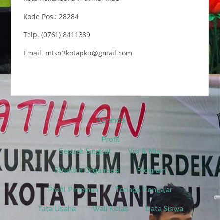
Kode Pos : 28284
Telp. (0761) 8411389
Email. mtsn3kotapku@gmail.com
Beranda
Profil
Sejarah Singkat
Visi & Misi
Struktur Organisasi
Program
Profil Pimpinan
Tenaga Pengajar
Tata Usaha
Wali Kelas
Data Siswa