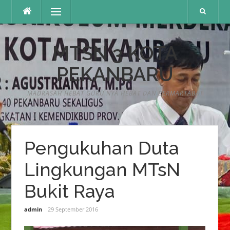
Lompat
Menu
ke
konten
MTSN 3 KOTA
PEKANBARU
MADRASAH HEBAT GURU NYA HEBAT DAN BERMARTABAT
Pengukuhan Duta
Lingkungan MTsN
Bukit Raya
admin
29 September 2016