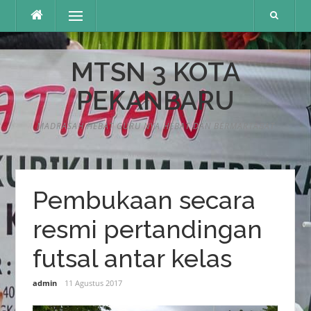
Lompat
Menu
ke
konten
MTSN 3 KOTA
PEKANBARU
MADRASAH HEBAT GURU NYA HEBAT DAN BERMARTABAT
Pembukaan secara
resmi pertandingan
futsal antar kelas
admin
11 Agustus 2017