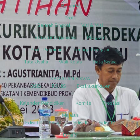
Beranda
Profil
Sejarah Singkat
Visi & Misi
Struktur Organisasi
Program
Profil Pimpinan
Tenaga Pengajar
Tata Usaha
Wali Kelas
Data Siswa
KEGIATAN SISWA
OSIS
ROHIS
Ekstrakurikuler
Kalender Pendidikan
Komite
Prestasi
Majalah
Edisi I
Edisi II
Edisi III
Edisi IV
Edisi V