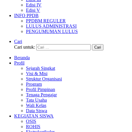
Edisi IV
Edisi V
INFO PPDB
PPDBM REGULER
LULUS ADMINISTRASI
PENGUMUMAN LULUS
Cari
Cari untuk:
Beranda
Profil
Sejarah Singkat
Visi & Misi
Struktur Organisasi
Program
Profil Pimpinan
Tenaga Pengajar
Tata Usaha
Wali Kelas
Data Siswa
KEGIATAN SISWA
OSIS
ROHIS
Ekstrakurikuler