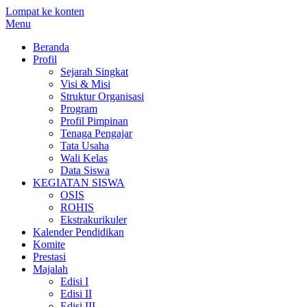
Lompat ke konten
Menu
Beranda
Profil
Sejarah Singkat
Visi & Misi
Struktur Organisasi
Program
Profil Pimpinan
Tenaga Pengajar
Tata Usaha
Wali Kelas
Data Siswa
KEGIATAN SISWA
OSIS
ROHIS
Ekstrakurikuler
Kalender Pendidikan
Komite
Prestasi
Majalah
Edisi I
Edisi II
Edisi III