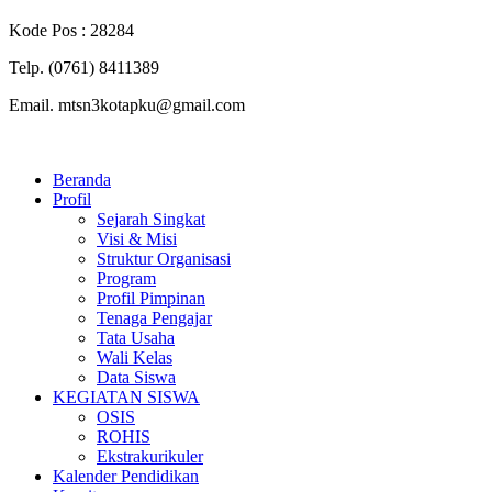
Kode Pos : 28284
Telp. (0761) 8411389
Email. mtsn3kotapku@gmail.com
Beranda
Profil
Sejarah Singkat
Visi & Misi
Struktur Organisasi
Program
Profil Pimpinan
Tenaga Pengajar
Tata Usaha
Wali Kelas
Data Siswa
KEGIATAN SISWA
OSIS
ROHIS
Ekstrakurikuler
Kalender Pendidikan