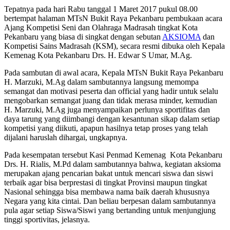
Tepatnya pada hari Rabu tanggal 1 Maret 2017 pukul 08.00
bertempat halaman MTsN Bukit Raya Pekanbaru pembukaan acara
Ajang Kompetisi Seni dan Olahraga Madrasah tingkat Kota
Pekanbaru yang biasa di singkat dengan sebutan
AKSIOMA
dan
Kompetisi Sains Madrasah (KSM), secara resmi dibuka oleh Kepala
Kemenag Kota Pekanbaru Drs. H. Edwar S Umar, M.Ag.
Pada sambutan di awal acara, Kepala MTsN Bukit Raya Pekanbaru
H. Marzuki, M.Ag dalam sambutannya langsung memompa
semangat dan motivasi peserta dan official yang hadir untuk selalu
mengobarkan semangat juang dan tidak merasa minder, kemudian
H. Marzuki, M.Ag juga menyampaikan perlunya sportifitas dan
daya tarung yang diimbangi dengan kesantunan sikap dalam setiap
kompetisi yang diikuti, apapun hasilnya tetap proses yang telah
dijalani haruslah dihargai, ungkapnya.
Pada kesempatan tersebut Kasi Penmad Kemenag Kota Pekanbaru
Drs. H. Rialis, M.Pd dalam sambutannya bahwa, kegiatan aksioma
merupakan ajang pencarian bakat untuk mencari siswa dan siswi
terbaik agar bisa berprestasi di tingkat Provinsi maupun tingkat
Nasional sehingga bisa membawa nama baik daerah khususnya
Negara yang kita cintai. Dan beliau berpesan dalam sambutannya
pula agar setiap Siswa/Siswi yang bertanding untuk menjungjung
tinggi sportivitas, jelasnya.