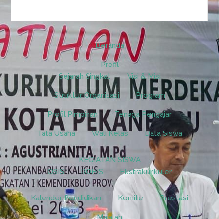
Beranda
Profil
Sejarah Singkat
Visi & Misi
Struktur Organisasi
Program
Profil Pimpinan
Tenaga Pengajar
Tata Usaha
Wali Kelas
Data Siswa
KEGIATAN SISWA
OSIS
ROHIS
Ekstrakurikuler
Kalender Pendidikan
Komite
Prestasi
Majalah